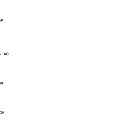
да
», АО
ня
да