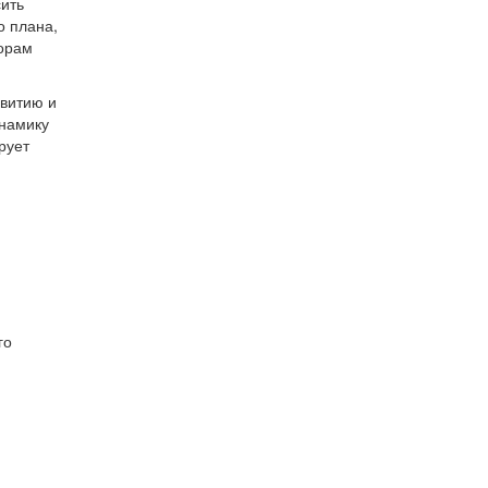
ить
о плана,
ворам
звитию и
инамику
рует
го