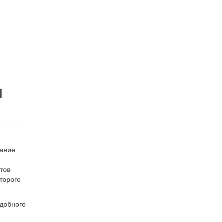
м
дание
тов
торого
удобного