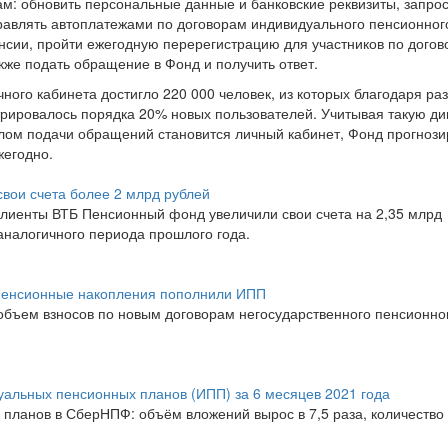
: обновить персональные данные и банковские реквизиты, запрос
правлять автоплатежами по договорам индивидуального пенсионног
нсии, пройти ежегодную перерегистрацию для участников по дого
кже подать обращение в Фонд и получить ответ.
ого кабинета достигло 220 000 человек, из которых благодаря ра
трировалось порядка 20% новых пользователей. Учитывая такую д
налом подачи обращений становится личный кабинет, Фонд прогнози
жегодно.
вои счета более 2 млрд рублей
 клиенты ВТБ Пенсионный фонд увеличили свои счета на 2,35 млрд
аналогичного периода прошлого года.
пенсионные накопления пополнили ИПП
 объем взносов по новым договорам негосударственного пенсионно
альных пенсионных планов (ИПП) за 6 месяцев 2021 года
 планов в СберНПФ: объём вложений вырос в 7,5 раза, количество