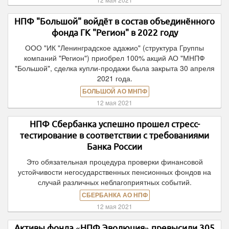
НПФ "Большой" войдёт в состав объединённого
фонда ГК "Регион" в 2022 году
ООО "ИК "Ленинградское адажио" (структура Группы
компаний "Регион") приобрел 100% акций АО "МНПФ
"Большой", сделка купли-продажи была закрыта 30 апреля
2021 года.
БОЛЬШОЙ АО МНПФ
12 мая 2021
НПФ Сбербанка успешно прошел стресс-
тестирование в соответствии с требованиями
Банка России
Это обязательная процедура проверки финансовой
устойчивости негосударственных пенсионных фондов на
случай различных неблагоприятных событий.
СБЕРБАНКА АО НПФ
12 мая 2021
Активы фонда «НПФ Эволюция» превысили 305