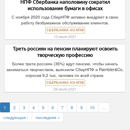
НПФ Сбербанка наполовину сократил
использование бумаги в офисах
С ноября 2020 года СберНПФ активно внедряет в свою
работу безбумажное обслуживание клиентов.
СБЕРБАНКА АО НПФ
10 июля 2021
Треть россиян на пенсии планируют освоить
творческую профессию
Более трети россиян (36%) ждут пенсию, чтобы начать
заниматься творчеством, выяснили СберНПФ и Rambler&Co,
опросив 9,2 тыс. человек по всей стране.
СБЕРБАНКА АО НПФ
09 июля 2021
1
2
3
4
5
6
7
8
9
10
…
следующая ›
последняя »