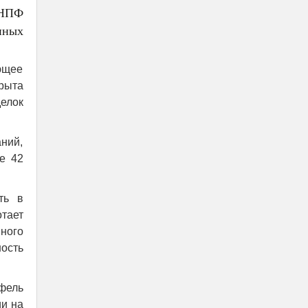
 НПФ
нных
ющее
рыта
елок
аний,
е 42
ть в
тает
ного
ость
фель
ии на