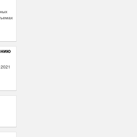
нных
бъемах
анию
 2021