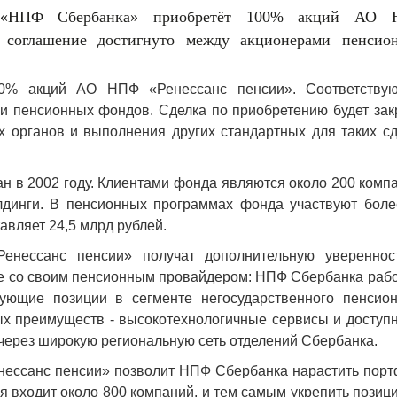
«НПФ Сбербанка» приобретёт 100% акций АО
е соглашение достигнуто между акционерами пенсио
0% акций АО НПФ «Ренессанс пенсии». Соответству
и пенсионных фондов. Сделка по приобретению будет зак
 органов и выполнения других стандартных для таких сд
 в 2002 году. Клиентами фонда являются около 200 комп
динги. В пенсионных программах фонда участвуют боле
авляет 24,5 млрд рублей.
енессанс пенсии» получат дополнительную увереннос
ве со своим пенсионным провайдером: НПФ Сбербанка рабо
ующие позиции в сегменте негосударственного пенсион
ых преимуществ - высокотехнологичные сервисы и доступн
через широкую региональную сеть отделений Сбербанка.
нессанс пенсии» позволит НПФ Сбербанка нарастить порт
я входит около 800 компаний, и тем самым укрепить позиц