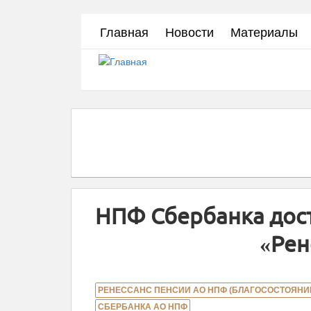
Перейти
Главная
Новости
Материалы
к
основному
содержанию
НПФ Сбербанка дос
«Рен
РЕНЕССАНС ПЕНСИИ АО НПФ (БЛАГОСОСТОЯНИ
СБЕРБАНКА АО НПФ