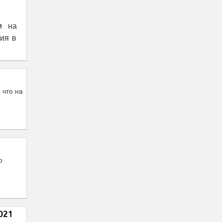
м на
ия в
 что на
о
021