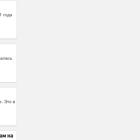
1 года
чалась
. Это в
ам на