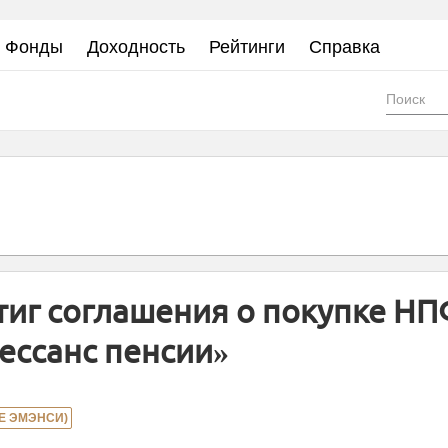
Фонды
Доходность
Рейтинги
Справка
Фор
пои
тиг соглашения о покупке Н
ессанс пенсии»
Е ЭМЭНСИ)