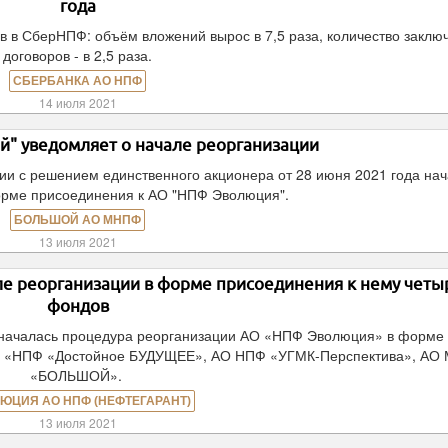
года
в в СберНПФ: объём вложений вырос в 7,5 раза, количество заклю
договоров - в 2,5 раза.
СБЕРБАНКА АО НПФ
14 июля 2021
" уведомляет о начале реорганизации
ии с решением единственного акционера от 28 июня 2021 года на
орме присоединения к АО "НПФ Эволюция".
БОЛЬШОЙ АО МНПФ
13 июля 2021
е реорганизации в форме присоединения к нему четы
фондов
 началась процедура реорганизации АО «НПФ Эволюция» в форме
О «НПФ «Достойное БУДУЩЕЕ», АО НПФ «УГМК-Перспектива», АО
«БОЛЬШОЙ».
ЮЦИЯ АО НПФ (НЕФТЕГАРАНТ)
13 июля 2021