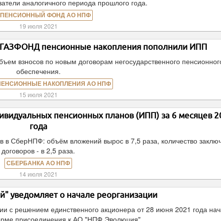
атели аналогичного периода прошлого года.
 ПЕНСИОННЫЙ ФОНД АО НПФ
19 июля 2021
Ф ГАЗФОНД пенсионные накопления пополнили ИПП
объем взносов по новым договорам негосударственного пенсионног
обеспечения.
ПЕНСИОННЫЕ НАКОПЛЕНИЯ АО НПФ
15 июля 2021
ивидуальных пенсионных планов (ИПП) за 6 месяцев 2
года
в в СберНПФ: объём вложений вырос в 7,5 раза, количество заклю
договоров - в 2,5 раза.
СБЕРБАНКА АО НПФ
14 июля 2021
" уведомляет о начале реорганизации
ии с решением единственного акционера от 28 июня 2021 года на
орме присоединения к АО "НПФ Эволюция".