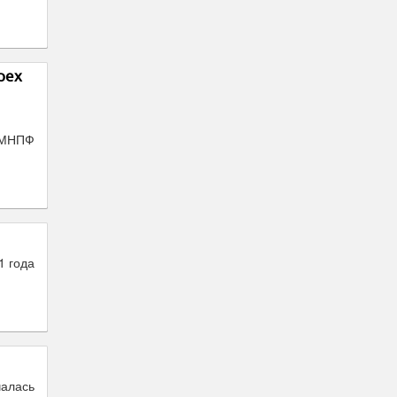
рех
 МНПФ
1 года
чалась