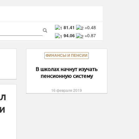
ма
81.41
+0.48
94.06
+0.87
ска
Поиск
ФИНАНСЫ И ПЕНСИИ
В школах начнут изучать
пенсионную систему
16 февраля 2019
ил
и