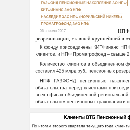
ГАЗФОНД ПЕНСИОННЫЕ НАКОПЛЕНИЯ АО НПФ
КИТФИНАНС ЗАО НПФ
НАСЛЕДИЕ ЗАО НПФ (НОРИЛЬСКИЙ НИКЕЛЬ)
ПРОМАГРОФОНД ЗАО НПФ
НПФ 
06 апреля 2017
реорганизации, ставшей крупнейшей в о
К фонду присоединены КИТФинанс НПФ 
клиентов, и НПФ Промагрофонд – свыше 2 
Количество клиентов в объединенном ф
составил 425 млрд руб., пенсионных резер
НПФ ГАЗФОНД пенсионные накоплени
обязательства перед клиентами присоед
всех офисах объединенной региональной 
обязательном пенсионном страховании и н
Клиенты ВТБ Пенсионный фо
По итогам второго квартала текущего года клиент