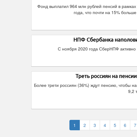
Фонд выплатил 964 млн рублей пенсий в рамках
года, что почти на 15% больш
НПФ Сбербанка наполови
С ноября 2020 года СберНПФ активно 
Треть россиян на пенси
Более трети россиян (36%) ждут пенсию, чтобы н
9,2 
1
2
3
4
5
6
7