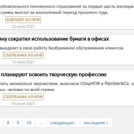
 обязательного пенсионного страхования за первые шесть месяцев
е суммы выплат за аналогичный период прошлого года.
БУДУЩЕЕ АО НПФ
12 июля 2021
ну сократил использование бумаги в офисах
внедряет в свою работу безбумажное обслуживание клиентов.
СБЕРБАНКА АО НПФ
10 июля 2021
и планируют освоить творческую профессию
ачать заниматься творчеством, выяснили СберНПФ и Rambler&Co, 
тыс. человек по всей стране.
СБЕРБАНКА АО НПФ
09 июля 2021
8
9
10
…
следующая ›
последняя »