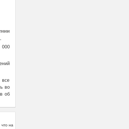
ении
.
 000
ений
 все
ь во
в об
 что на