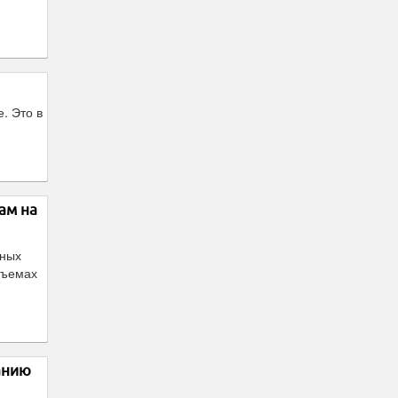
. Это в
ам на
нных
бъемах
анию