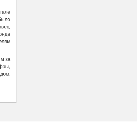
тале
 было
овек,
онда
елям
м за
фры,
дом,