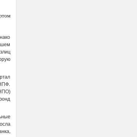
ртом
днако
йшем
злиц
орую
ртал
НПФ.
НПО)
фонд
ьные
осла
анка,