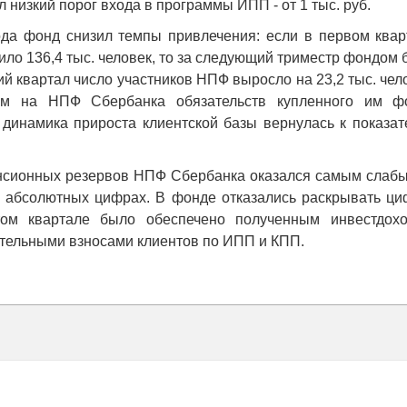
 низкий порог входа в программы ИПП - от 1 тыс. руб.
да фонд снизил темпы привлечения: если в первом квар
ило 136,4 тыс. человек, то за следующий триместр фондом
ий квартал число участников НПФ выросло на 23,2 тыс. чел
ом на НПФ Сбербанка обязательств купленного им ф
динамика прироста клиентской базы вернулась к показат
пенсионных резервов НПФ Сбербанка оказался самым слабы
 в абсолютных цифрах. В фонде отказались раскрывать ци
том квартале было обеспечено полученным инвестдохо
ительными взносами клиентов по ИПП и КПП.