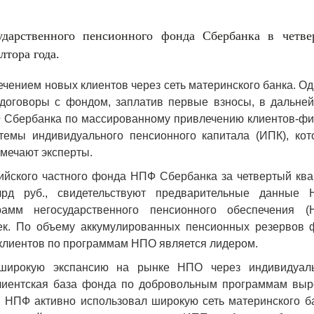
ударственного пенсионного фонда Сбербанка в четве
лтора года.
чением новых клиентов через сеть материнского банка. О
договоры с фондом, заплатив первые взносы, в дальне
Ф Сбербанка по массированному привлечению клиентов-фи
темы индивидуального пенсионного капитала (ИПК), кот
тмечают эксперты.
йского частного фонда НПФ Сбербанка за четвертый ква
д руб., свидетельствуют предварительные данные 
амм негосударственного пенсионного обеспечения (
век. По объему аккумулированных пенсионных резервов 
у клиентов по программам НПО является лидером.
широкую экспансию на рынке НПО через индивидуал
клиентская база фонда по добровольным программам выр
к. НПФ активно использовал широкую сеть материнского б