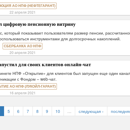
ЮЦИЯ АО НПФ (НЕФТЕГАРАНТ)
22 апреля 2021
ил цифровую пенсионную витрину
с, который показывает пользователям размер пенсии, рассчитанно
воспользоваться инструментами для долгосрочных накоплений.
СБЕРБАНКА АО НПФ
20 апреля 2021
пустил для своих клиентов онлайн-чат
абинете НПФ «Открытие» для клиентов был запущен еще один кана
никации с Фондом – web-чат.
ЫТИЕ АО НПФ (ЛУКОЙЛ-ГАРАНТ)
16 апреля 2021
4
5
6
7
8
9
10
…
следующая ›
последня