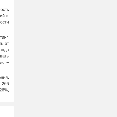
ость
ий и
ости
тинг.
ь от
манда
вать
», –
ения.
 266
,26%,