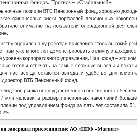
пенсионных фондов. Прогноз – «Стабильный».
рыночные позиции ВТБ Пенсионный фонд, хорошую доходн
низкие финансовые риски портфелей пенсионных накоплен
обратило внимание на показатели операционной деятельн
вне.
инству оценило нашу работу и присвоило столь высокий рей
т нам уже много лет демонстрировать отличную доходност
 уровень корпоративного управления. Наш фонд – это ко
орые готовы отвечать на самые сложные вызовы и показы
для нас всегда остаются выгода и удобство для клиента
й директор ВТБ Пенсионный фонд.
 лидеров рынка негосударственного пенсионного обеспеч
,7 млн человек, а размер пенсионных накоплений больше
плений под управлением фонда за пять лет составила 51
0,2%.
нд завершил присоединение АО «НПФ «Магнит»