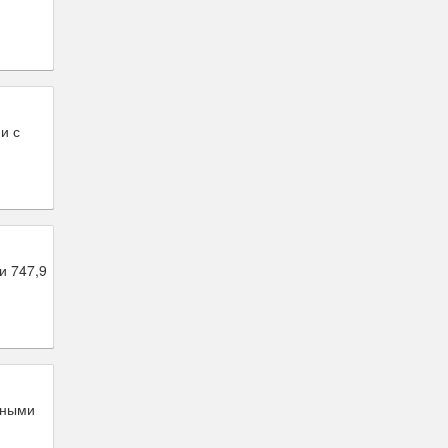
и с
и 747,9
дными