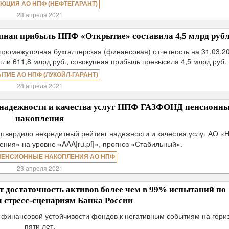
ЮЦИЯ АО НПФ (НЕФТЕГАРАНТ)
28 апреля 2021
упная прибыль НПФ «Открытие» составила 4,5 млрд руб
промежуточная бухгалтерская (финансовая) отчетность на 31.03.2
ли 611,8 млрд руб., совокупная прибыль превысила 4,5 млрд руб.
ЫТИЕ АО НПФ (ЛУКОЙЛ-ГАРАНТ)
28 апреля 2021
надежности и качества услуг НПФ ГАЗФОНД пенсионн
накопления
дтвердило некредитный рейтинг надежности и качества услуг АО 
ия» на уровне «AAA|ru.pf|», прогноз «Стабильный».
ПЕНСИОННЫЕ НАКОПЛЕНИЯ АО НПФ
23 апреля 2021
достаточность активов более чем в 99% испытаний по
 стресс-сценариям Банка России
 финансовой устойчивости фондов к негативным событиям на гори
пяти лет.