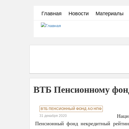
Перейти
Главная
Новости
Материалы
к
основному
содержанию
ВТБ Пенсионному фонд
ВТБ ПЕНСИОННЫЙ ФОНД АО НПФ
Наци
31 декабря 2020
Пенсионный фонд некредитный рейтинг