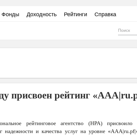
Фонды
Доходность
Рейтинги
Справка
Фор
пои
у присвоен рейтинг «ААА|ru.p
ональное рейтинговое агентство (НРА) присвоило
 надежности и качества услуг на уровне «ААА|ru.pf|