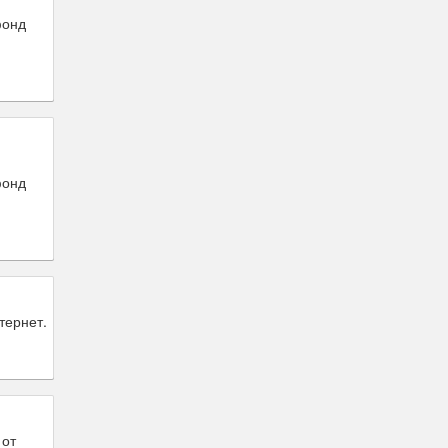
фонд
фонд
тернет.
 от