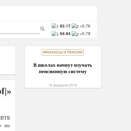
ма
82.17
+0.76
94.84
+0.78
ска
Поиск
ФИНАНСЫ И ПЕНСИИ
В школах начнут изучать
пенсионную систему
16 февраля 2019
f|»
 ВТБ
» по