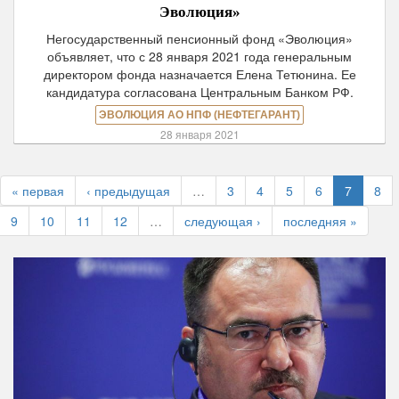
Эволюция»
Негосударственный пенсионный фонд «Эволюция»
объявляет, что с 28 января 2021 года генеральным
директором фонда назначается Елена Тетюнина. Ее
кандидатура согласована Центральным Банком РФ.
ЭВОЛЮЦИЯ АО НПФ (НЕФТЕГАРАНТ)
28 января 2021
« первая
‹ предыдущая
…
3
4
5
6
7
8
9
10
11
12
…
следующая ›
последняя »