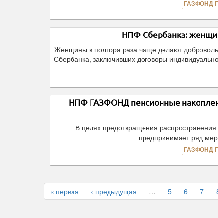
ГАЗФОНД 
НПФ Сбербанка: женщин
Женщины в полтора раза чаще делают добровольн
Сбербанка, заключивших договоры индивидуально
НПФ ГАЗФОНД пенсионные накоплени
В целях предотвращения распространени
предпринимает ряд мер
ГАЗФОНД 
« первая
‹ предыдущая
…
5
6
7