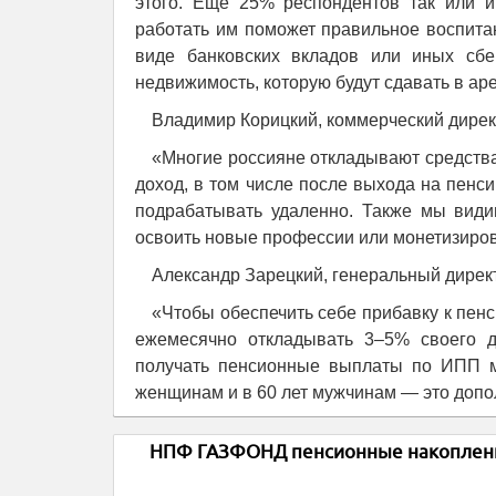
этого. Еще 25% респондентов так или и
работать им поможет правильное воспитан
виде банковских вкладов или иных сбе
недвижимость, которую будут сдавать в а
Владимир Корицкий, коммерческий дирек
«Многие россияне откладывают средства
доход, в том числе после выхода на пенс
подрабатывать удаленно. Также мы види
освоить новые профессии или монетизиров
Александр Зарецкий, генеральный дире
«Чтобы обеспечить себе прибавку к пенс
ежемесячно откладывать 3–5% своего 
получать пенсионные выплаты по ИПП мо
женщинам и в 60 лет мужчинам — это допо
НПФ ГАЗФОНД пенсионные накоплени