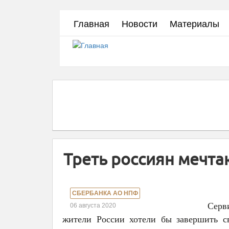
Перейти
Главная
Новости
Материалы
к
основному
содержанию
Треть россиян мечта
СБЕРБАНКА АО НПФ
Серв
06 августа 2020
жители России хотели бы завершить с