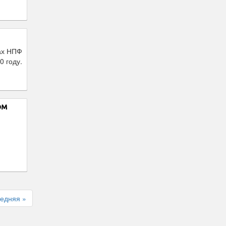
ах НПФ
0 году.
ом
я
едняя »