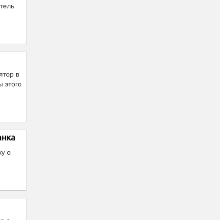
тель
ятор в
ы этого
анка
ку о