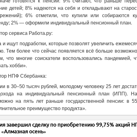
наче готовятся к пенсии: 9% считают, что раньше перес
ие детей; 8% надеются на себя и откладывают на старос
режений); 6% отметили, что купили или собираются ку
ренду; 2% — оформили индивидуальный пенсионный план.
тор сервиса Работа.ру:
 и ищут подработки, которые позволят увеличить ежемес
ию. Тем более что сейчас появляется всё больше возможн
м, что многие соискатели воспользовались пандемией, ч
ать хобби».
ктор НПФ Сбербанка:
ии в 30–50 тысяч рублей, молодому человеку 25 лет доста
дохода на индивидуальный пенсионный план (ИПП). На
жно на пять лет раньше государственной пенсии: в 55
лнительное преимущество продукта».
я завершил сделку по приобретению 99,75% акций 
«Алмазная осень»