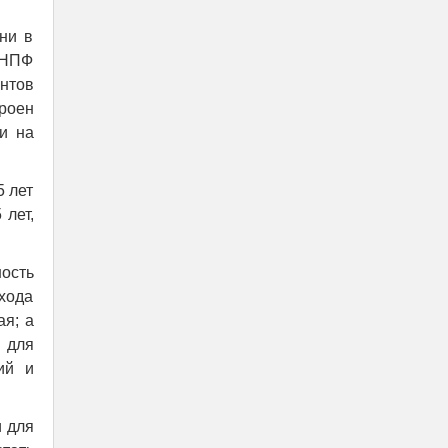
ни в
 НПФ
ентов
роен
и на
5 лет
лет,
ность
охода
я; а
м для
ий и
и для