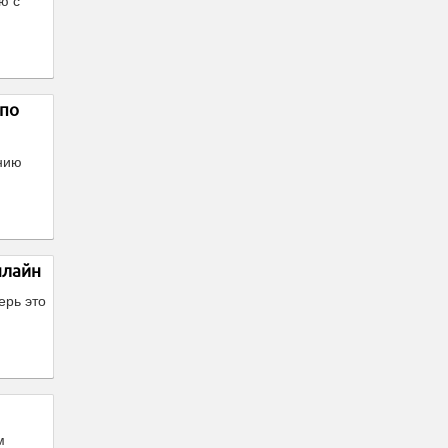
ю с
 по
нию
нлайн
ерь это
м