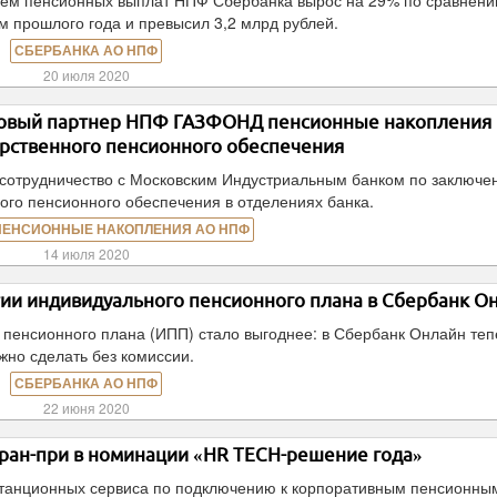
ъем пенсионных выплат НПФ Сбербанка вырос на 29% по сравнени
 прошлого года и превысил 3,2 млрд рублей.
СБЕРБАНКА АО НПФ
20 июля 2020
новый партнер НПФ ГАЗФОНД пенсионные накопления
арственного пенсионного обеспечения
отрудничество с Московским Индустриальным банком по заключе
ого пенсионного обеспечения в отделениях банка.
ПЕНСИОННЫЕ НАКОПЛЕНИЯ АО НПФ
14 июля 2020
ии индивидуального пенсионного плана в Сбербанк О
 пенсионного плана (ИПП) стало выгоднее: в Сбербанк Онлайн теп
жно сделать без комиссии.
СБЕРБАНКА АО НПФ
22 июня 2020
ран-при в номинации «HR TECH-решение года»
станционных сервиса по подключению к корпоративным пенсионны