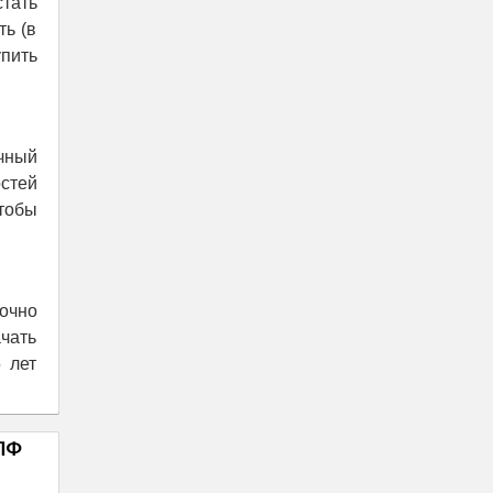
тать
ть (в
пить
ячный
остей
тобы
точно
чать
 лет
НПФ