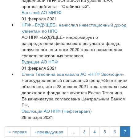
надежности НПФ БОЛЬШОЙ на уровне ruAА,
прогноз рейтинга - "Стабильный".
Большой АО МНПФ
01 февраля 2021
НПФ «БУДУЩЕЕ» начислил инвестиционный доход
клиентам по НПО
АО НПФ «БУДУЩЕЕ» информирует о
распределении финансового результата фонда,
полученного по итогам 2020 года от размещения
средств пенсионных резервов.
Будущее АО НПФ
01 февраля 2021
Елена Тетюнина возглавила АО «НПФ Эволюция»
Негосударственный пенсионный фонд «Эволюция»
объявляет, что с 28 января 2021 года генеральным
директором фонда назначается Елена Тетюнина.
Ее кандидатура согласована Центральным Банком
РФ.
Эволюция АО НПФ (Нефтегарант)
28 января 2021
« первая
‹ предыдущая
…
3
4
5
6
7