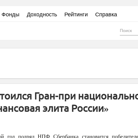
Фонды
Доходность
Рейтинги
Справка
Фор
пои
тоился Гран-при национальн
ансовая элита России»
ий год подряд НПФ Сбербанка становится победител