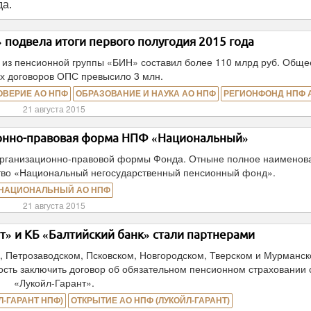
да.
 подвела итоги первого полугодия 2015 года
из пенсионной группы «БИН» составил более 110 млрд руб. Обще
х договоров ОПС превысило 3 млн.
ОВЕРИЕ АО НПФ
ОБРАЗОВАНИЕ И НАУКА АО НПФ
РЕГИОНФОНД НПФ 
21 августа 2015
онно-правовая форма НПФ «Национальный»
рганизационно-правовой формы Фонда. Отныне полное наименов
тво «Национальный негосударственный пенсионный фонд».
НАЦИОНАЛЬНЫЙ АО НПФ
21 августа 2015
» и КБ «Балтийский банк» стали партнерами
м, Петрозаводском, Псковском, Новгородском, Тверском и Мурманс
ость заключить договор об обязательном пенсионном страховании
«Лукойл-Гарант».
-ГАРАНТ НПФ)
ОТКРЫТИЕ АО НПФ (ЛУКОЙЛ-ГАРАНТ)