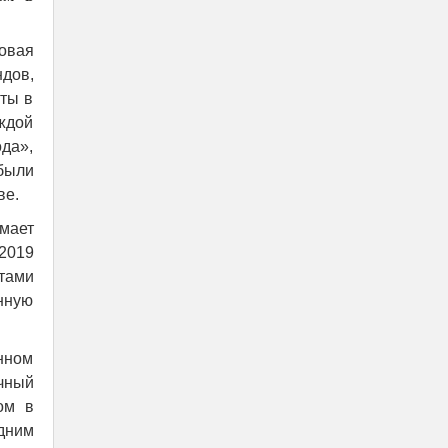
овая
ндов,
ты в
ждой
да»,
были
ве.
мает
2019
нтами
нную
нном
чный
ом в
дним