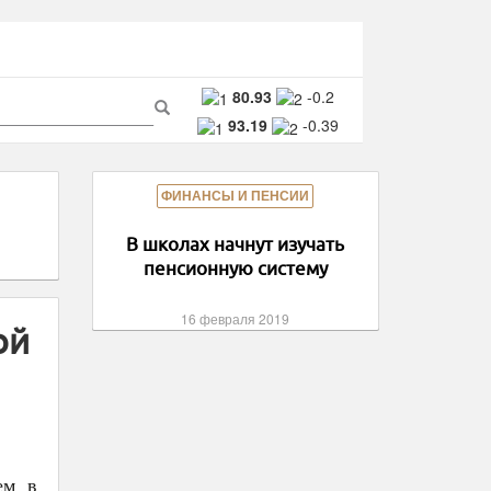
ма
80.93
-0.2
93.19
-0.39
ска
Поиск
ФИНАНСЫ И ПЕНСИИ
В школах начнут изучать
пенсионную систему
16 февраля 2019
ой
ем в