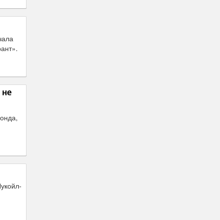
чала
ант».
 не
онда,
Лукойл-