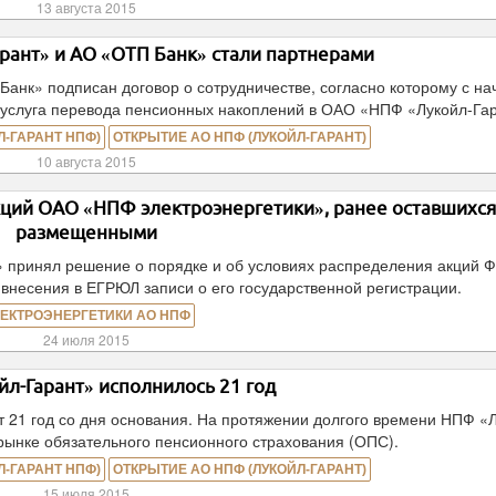
13 августа 2015
рант» и АО «ОТП Банк» стали партнерами
нк» подписан договор о сотрудничестве, согласно которому с на
а услуга перевода пенсионных накоплений в ОАО «НПФ «Лукойл-Гар
-ГАРАНТ НПФ)
ОТКРЫТИЕ АО НПФ (ЛУКОЙЛ-ГАРАНТ)
10 августа 2015
ций ОАО «НПФ электроэнергетики», ранее оставшихся
размещенными
 принял решение о порядке и об условиях распределения акций Ф
внесения в ЕГРЮЛ записи о его государственной регистрации.
ЕКТРОЭНЕРГЕТИКИ АО НПФ
24 июля 2015
л-Гарант» исполнилось 21 год
 21 год со дня основания. На протяжении долгого времени НПФ «
рынке обязательного пенсионного страхования (ОПС).
-ГАРАНТ НПФ)
ОТКРЫТИЕ АО НПФ (ЛУКОЙЛ-ГАРАНТ)
15 июля 2015