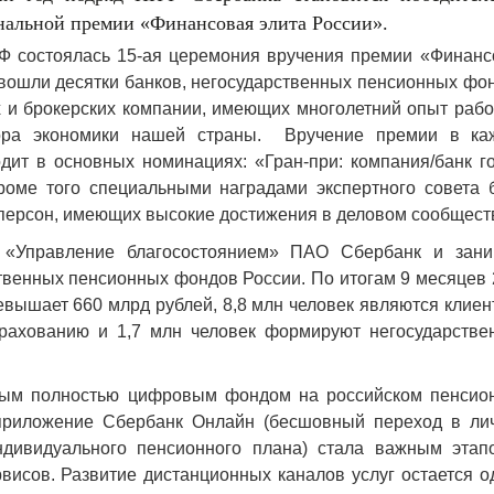
альной премии «Финансовая элита России».
Ф состоялась 15-ая церемония вручения премии «Финанс
вошли десятки банков, негосударственных пенсионных фо
 и брокерских компании, имеющих многолетний опыт рабо
тора экономики нашей страны. Вручение премии в ка
дит в основных номинациях: «Гран-при: компания/банк го
роме того специальными наградами экспертного совета 
и персон, имеющих высокие достижения в деловом сообщест
«Управление благосостоянием» ПАО Сбербанк и зани
твенных пенсионных фондов России. По итогам 9 месяцев 
вышает 660 млрд рублей, 8,8 млн человек являются клие
рахованию и 1,7 млн человек формируют негосударстве
вым полностью цифровым фондом на российском пенсио
приложение Сбербанк Онлайн (бесшовный переход в ли
ндивидуального пенсионного плана) стала важным этап
исов. Развитие дистанционных каналов услуг остается о