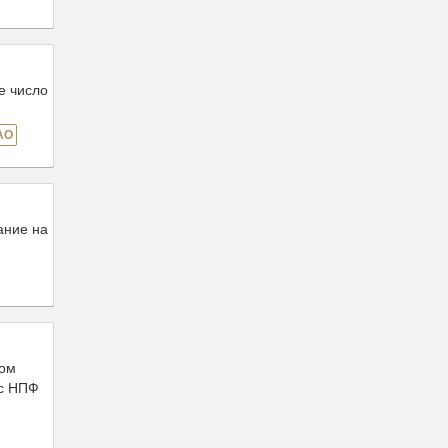
е число
АО
ание на
ком
 с НПФ