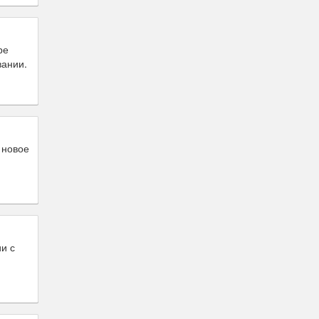
ре
вании.
 новое
и с