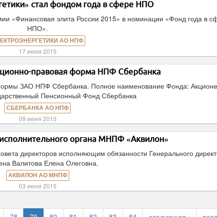
етики» стал фондом года в сфере НПО
ии «Финансовая элита России 2015» в номинации «Фонд года в с
НПО».
ЕКТРОЭНЕРГЕТИКИ АО НПФ
17 июня 2015
ационно-правовая форма НПФ Сбербанка
формы ЗАО НПФ Сбербанка. Полное наименование Фонда: Акцион
дарственный Пенсионный Фонд Сбербанка
СБЕРБАНКА АО НПФ
09 июня 2015
 исполнительного органа МНПФ «Аквилон»
овета директоров исполняющим обязанности Генерального дирек
ена Валитова Елена Олеговна.
АКВИЛОН АО МНПФ
03 июня 2015
78
79
80
81
82
83
84
следующая ›
посл