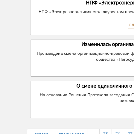
НПФ «Электроэнерг
НПФ «Электроэнергетики» стал лауреатом прем
ЭЛ
Изменилась организ
Произведена смена организационно-правовой 
общество «Негосу
О смене единоличного
На основании Решения Протокола заседания С
назнач
« первая
‹ предыдущая
…
75
76
77