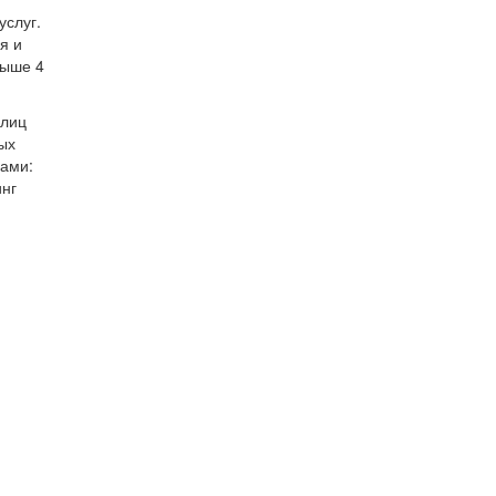
слуг.
я и
выше 4
 лиц
ых
вами:
инг