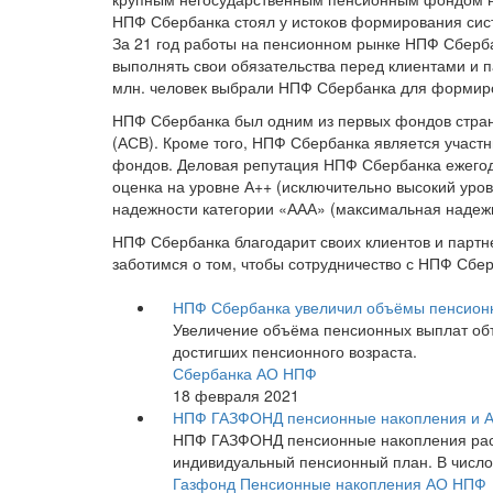
НПФ Сбербанка стоял у истоков формирования сис
За 21 год работы на пенсионном рынке НПФ Сберба
выполнять свои обязательства перед клиентами и 
млн. человек выбрали НПФ Сбербанка для формиро
НПФ Сбербанка был одним из первых фондов стран
(АСВ). Кроме того, НПФ Сбербанка является участ
фондов. Деловая репутация НПФ Сбербанка ежегод
оценка на уровне А++ (исключительно высокий уров
надежности категории «ААА» (максимальная надежн
НПФ Сбербанка благодарит своих клиентов и партн
заботимся о том, чтобы сотрудничество с НПФ Сбе
НПФ Сбербанка увеличил объёмы пенсион
Увеличение объёма пенсионных выплат объ
достигших пенсионного возраста.
Сбербанка АО НПФ
18 февраля 2021
НПФ ГАЗФОНД пенсионные накопления и Аз
НПФ ГАЗФОНД пенсионные накопления расш
индивидуальный пенсионный план. В число 
Газфонд Пенсионные накопления АО НПФ