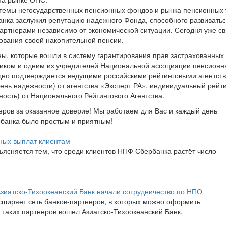
темы негосударственных пенсионных фондов и рынка пенсионных у
нка заслужил репутацию надежного Фонда, способного развиватьс
партнерами независимо от экономической ситуации. Сегодня уже с
вания своей накопительной пенсии.
ы, которые вошли в систему гарантирования прав застрахованных
ником и одним из учредителей Национальной ассоциации пенсионн
но подтверждается ведущими российскими рейтинговыми агентст
ень надежности) от агентства «Эксперт РА», индивидуальный рейт
ость) от Национального Рейтингового Агентства.
еров за оказанное доверие! Мы работаем для Вас и каждый день
рбанка было простым и приятным!
ных выплат клиентам
ясняется тем, что среди клиентов НПФ Сбербанка растёт число
иатско-Тихоокеанский Банк начали сотрудничество по НПО
иряет сеть банков-партнеров, в которых можно оформить
таких партнеров вошел Азиатско-Тихоокеанский Банк.