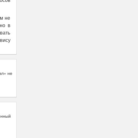
носов
м не
но в
вать
рвису
эл» не
енный