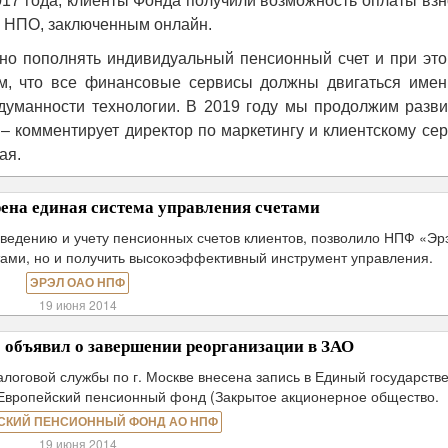
017 года, клиенты Фонда получили возможность оплаты вз
м НПО, заключенным онлайн.
рно пополнять индивидуальный пенсионный счет и при это
им, что все финансовые сервисы должны двигаться имен
думанности технологии. В 2019 году мы продолжим разви
 – комментирует директор по маркетингу и клиентскому се
ая.
ена единая система управления счетами
ведению и учету пенсионных счетов клиентов, позволило НПФ «Эр
тами, но и получить высокоэффективный инструмент управления.
ЭРЭЛ ОАО НПФ
19 июня 2014
объявил о завершении реорганизации в ЗАО
логовой службы по г. Москве внесена запись в Единый государств
Европейский пенсионный фонд (Закрытое акционерное общество.
СКИЙ ПЕНСИОННЫЙ ФОНД АО НПФ
19 июня 2014