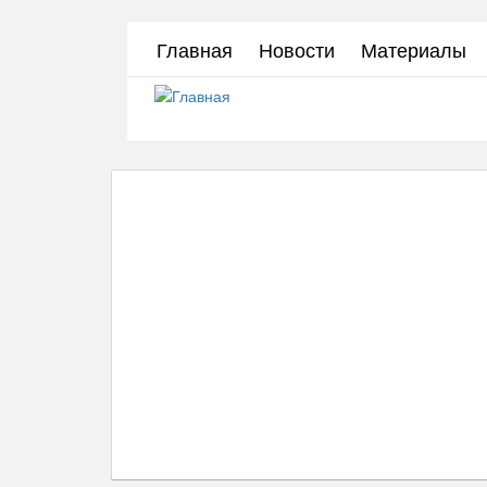
Перейти
Главная
Новости
Материалы
к
основному
содержанию