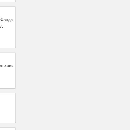
 Фонда
нд
ершении