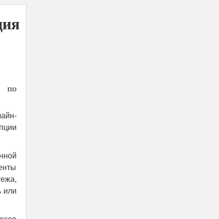
ция
» по
айн-
пции
нной
иенты
ежа,
ь или