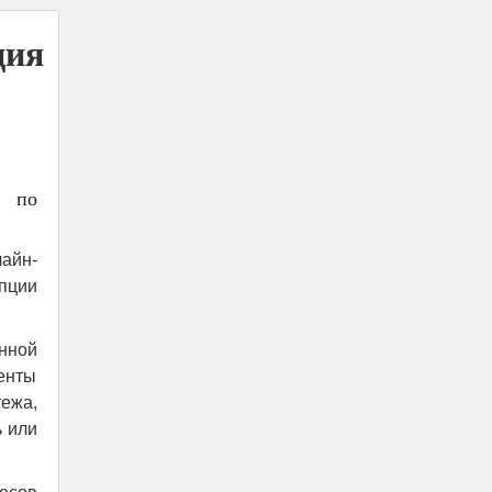
ция
» по
айн-
пции
нной
иенты
ежа,
ь или