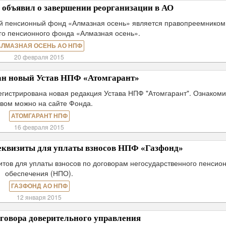
объявил о завершении реорганизации в АО
й пенсионный фонд «Алмазная осень» является правопреемником
го пенсионного фонда «Алмазная осень».
АЛМАЗНАЯ ОСЕНЬ АО НПФ
20 февраля 2015
ан новый Устав НПФ «Атомгарант»
гистрирована новая редакция Устава НПФ "Атомгарант". Ознакоми
авом можно на сайте Фонда.
АТОМГАРАНТ НПФ
16 февраля 2015
еквизиты для уплаты взносов НПФ «Газфонд»
тов для уплаты взносов по договорам негосударственного пенсио
обеспечения (НПО).
ГАЗФОНД АО НПФ
12 января 2015
говора доверительного управления