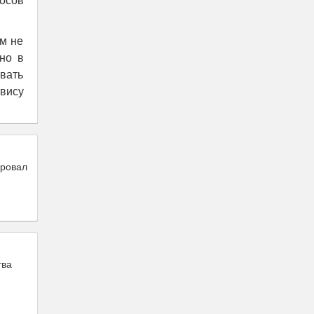
носов
м не
но в
вать
рвису
ировал
тва