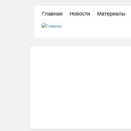
Перейти
Главная
Новости
Материалы
к
основному
содержанию