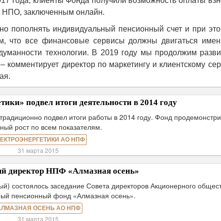
017 года, клиенты Фонда получили возможность оплаты вз
м НПО, заключенным онлайн.
рно пополнять индивидуальный пенсионный счет и при это
им, что все финансовые сервисы должны двигаться имен
думанности технологии. В 2019 году мы продолжим разви
 – комментирует директор по маркетингу и клиентскому се
ая.
ики» подвел итоги деятельности в 2014 году
 традиционно подвел итоги работы в 2014 году. Фонд продемонстр
ный рост по всем показателям.
ЕКТРОЭНЕРГЕТИКИ АО НПФ
31 марта 2015
ый директор НПФ «Алмазная осень»
ый) состоялось заседание Совета директоров Акционерного общес
ный пенсионный фонд «Алмазная осень».
АЛМАЗНАЯ ОСЕНЬ АО НПФ
31 марта 2015