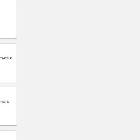
ться с
нного