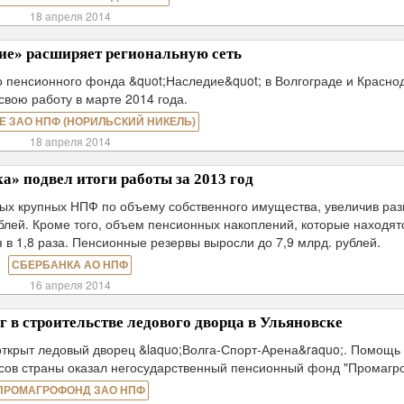
18 апреля 2014
е» расширяет региональную сеть
пенсионного фонда &quot;Наследие&quot; в Волгограде и Красно
свою работу в марте 2014 года.
Е ЗАО НПФ (НОРИЛЬСКИЙ НИКЕЛЬ)
18 апреля 2014
» подвел итоги работы за 2013 год
мых крупных НПФ по объему собственного имущества, увеличив ра
рублей. Кроме того, объем пенсионных накоплений, которые находят
в 1,8 раза. Пенсионные резервы выросли до 7,9 млрд. рублей.
СБЕРБАНКА АО НПФ
16 апреля 2014
в строительстве ледового дворца в Ульяновске
открыт ледовый дворец &laquo;Волга-Спорт-Арена&raquo;. Помощь 
ксов страны оказал негосударственный пенсионный фонд "Промагр
ПРОМАГРОФОНД ЗАО НПФ