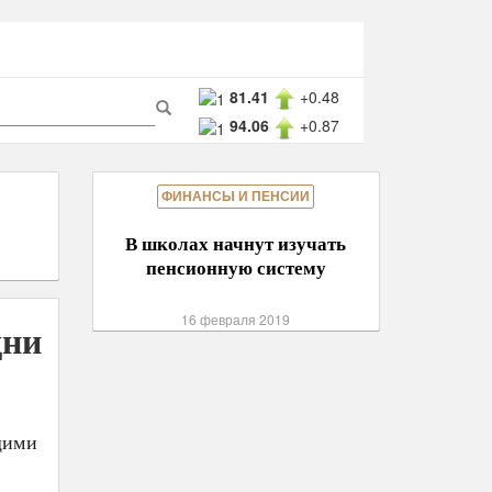
ма
81.41
+0.48
94.06
+0.87
ска
Поиск
ФИНАНСЫ И ПЕНСИИ
В школах начнут изучать
пенсионную систему
16 февраля 2019
дни
щими