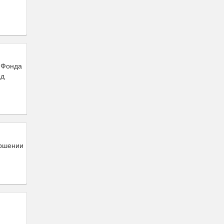
 Фонда
нд
ершении