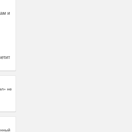
ам и
ветит
эл» не
енный