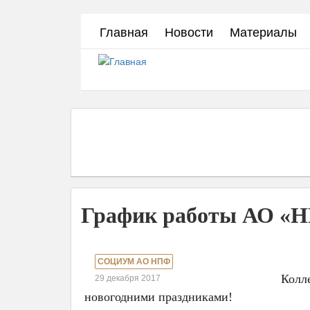
Перейти
Главная
Новости
Материалы
к
основному
содержанию
График работы АО «Н
СОЦИУМ АО НПФ
Колл
29 декабря 2017
новогодними праздниками!