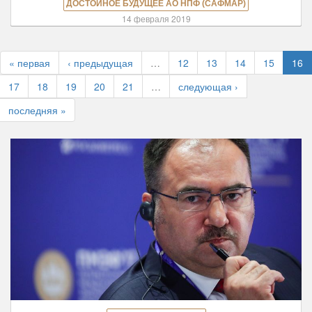
ДОСТОЙНОЕ БУДУЩЕЕ АО НПФ (САФМАР)
14 февраля 2019
« первая
‹ предыдущая
…
12
13
14
15
16
17
18
19
20
21
…
следующая ›
последняя »