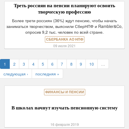
Треть россиян на пенсии планируют освоить
творческую профессию
Более трети россиян (36%) ждут пенсию, чтобы начать
заниматься творчеством, выяснили СберНПФ и Rambler&Co,
опросив 9,2 тыс. человек по всей стране.
СБЕРБАНКА АО НПФ
09 июля 2021
1
2
3
4
5
6
7
8
9
10
…
следующая ›
последняя »
ФИНАНСЫ И ПЕНСИИ
В школах начнут изучать пенсионную систему
16 февраля 2019