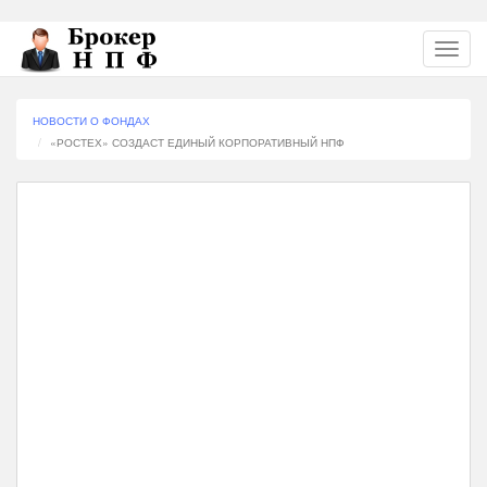
Перейти
Toggl
к
navig
основному
содержанию
НОВОСТИ О ФОНДАХ
«РОСТЕХ» СОЗДАСТ ЕДИНЫЙ КОРПОРАТИВНЫЙ НПФ