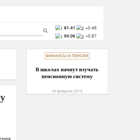
ма
81.41
+0.48
94.06
+0.87
ска
Поиск
ФИНАНСЫ И ПЕНСИИ
В школах начнут изучать
пенсионную систему
16 февраля 2019
ду
ения