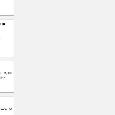
ния
а
.
ием, по
ния.
 сделка