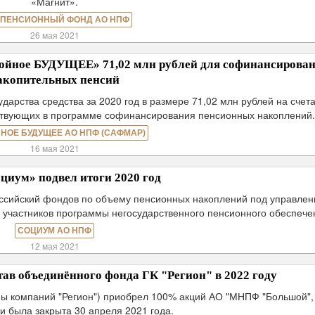
«Магнит».
 ПЕНСИОННЫЙ ФОНД АО НПФ
26 мая 2021
йное БУДУЩЕЕ» 71,02 млн рублей для софинансирова
акопительных пенсий
арства средства за 2020 год в размере 71,02 млн рублей на счет
аствующих в программе софинансирования пенсионных накоплений
НОЕ БУДУЩЕЕ АО НПФ (САФМАР)
16 мая 2021
иум» подвел итоги 2020 год
ссийский фондов по объему пенсионных накоплений под управлен
у участников программы негосударственного пенсионного обеспече
СОЦИУМ АО НПФ
12 мая 2021
ав объединённого фонда ГК "Регион" в 2022 году
пы компаний "Регион") приобрел 100% акций АО "МНПФ "Большой",
и была закрыта 30 апреля 2021 года.