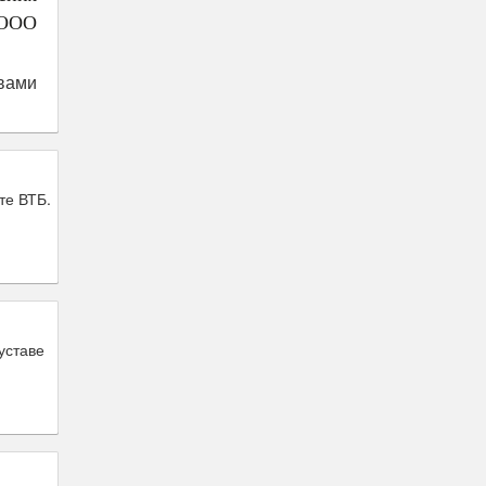
 ООО
вами
те ВТБ.
уставе