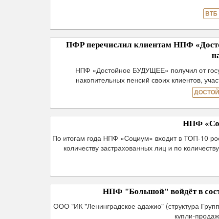
ВТБ
ПФР перечислил клиентам НПФ «Досто
н
НПФ «Достойное БУДУЩЕЕ» получил от госуд
накопительных пенсий своих клиентов, уч
ДОСТОЙ
НПФ «Соц
По итогам года НПФ «Социум» входит в ТОП-10 ро
количеству застрахованных лиц и по количеств
НПФ "Большой" войдёт в сост
ООО "ИК "Ленинградское адажио" (структура Груп
купли-продаж