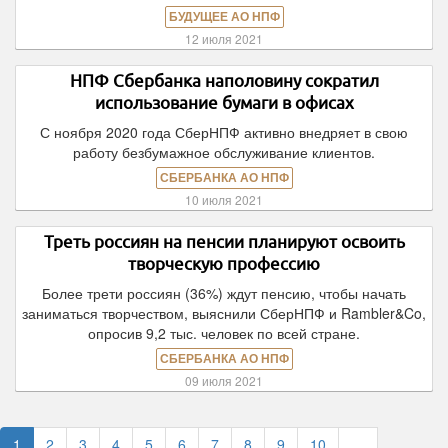
БУДУЩЕЕ АО НПФ
12 июля 2021
НПФ Сбербанка наполовину сократил
использование бумаги в офисах
С ноября 2020 года СберНПФ активно внедряет в свою
работу безбумажное обслуживание клиентов.
СБЕРБАНКА АО НПФ
10 июля 2021
Треть россиян на пенсии планируют освоить
творческую профессию
Более трети россиян (36%) ждут пенсию, чтобы начать
заниматься творчеством, выяснили СберНПФ и Rambler&Co,
опросив 9,2 тыс. человек по всей стране.
СБЕРБАНКА АО НПФ
09 июля 2021
1
2
3
4
5
6
7
8
9
10
…