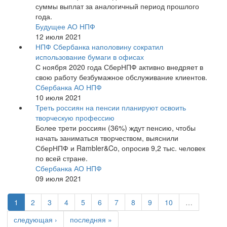
суммы выплат за аналогичный период прошлого
года.
Будущее АО НПФ
12 июля 2021
НПФ Сбербанка наполовину сократил
использование бумаги в офисах
С ноября 2020 года СберНПФ активно внедряет в
свою работу безбумажное обслуживание клиентов.
Сбербанка АО НПФ
10 июля 2021
Треть россиян на пенсии планируют освоить
творческую профессию
Более трети россиян (36%) ждут пенсию, чтобы
начать заниматься творчеством, выяснили
СберНПФ и Rambler&Co, опросив 9,2 тыс. человек
по всей стране.
Сбербанка АО НПФ
09 июля 2021
1
2
3
4
5
6
7
8
9
10
…
следующая ›
последняя »