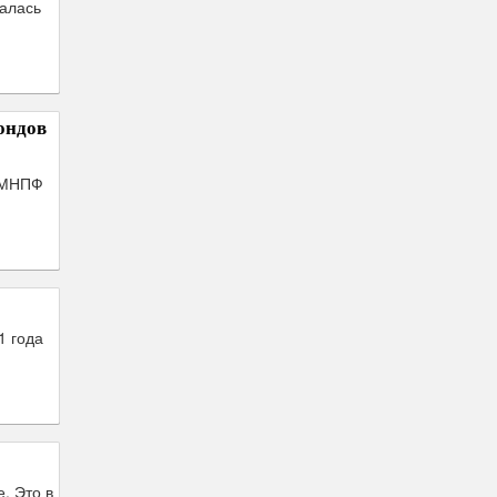
чалась
ондов
 МНПФ
1 года
. Это в