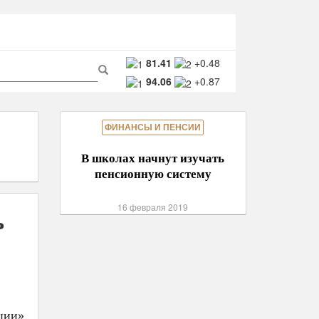
ма
81.41
+0.48
94.06
+0.87
ска
Поиск
ФИНАНСЫ И ПЕНСИИ
В школах начнут изучать
пенсионную систему
16 февраля 2019
ь
ции»