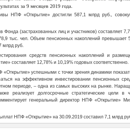
льтатах за 9 месяцев 2019 года.
ивы НПФ «Открытие» достигли 587,1 млрд руб., совоку
в Фонда (застрахованных лиц и участников) составляет 7,
78,9 тыс. чел. Объем пенсионных накоплений превышает 
7 млрд руб.
естирования средств пенсионных накоплений и размещ
ие» составляет 12,78% и 10,19% годовых соответственно.
ПФ «Открытие» успешными с точки зрения динамики показа
аться на эффективном инвестировании пенсионных сред
етном периоде, – одна из самых высоких на рынке. Наращ
акже реализует долгосрочные стратегические цели в ч
комментирует генеральный директор НПФ «Открытие» Ми
плат НПФ «Открытие» на 30.09.2019 составил 7,1 млрд ру