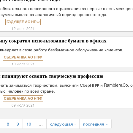
 обязательного пенсионного страхования за первые шесть месяцев
е суммы выплат за аналогичный период прошлого года.
БУДУЩЕЕ АО НПФ
12 июля 2021
ну сократил использование бумаги в офисах
внедряет в свою работу безбумажное обслуживание клиентов.
СБЕРБАНКА АО НПФ
10 июля 2021
и планируют освоить творческую профессию
ачать заниматься творчеством, выяснили СберНПФ и Rambler&Co, 
тыс. человек по всей стране.
СБЕРБАНКА АО НПФ
09 июля 2021
8
9
10
…
следующая ›
последняя »