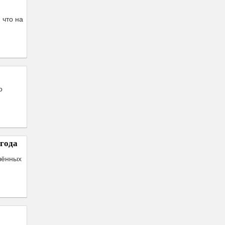
 что на
о
года
чённых