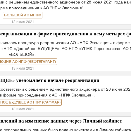
ии с решением единственного акционера от 28 июня 2021 года на
орме присоединения к АО "НПФ Эволюция".
БОЛЬШОЙ АО МНПФ
13 июля 2021
еорганизации в форме присоединения к нему четырех ф
 началась процедура реорганизации АО «НПФ Эволюция» в форме
О «НПФ «Достойное БУДУЩЕЕ», АО НПФ «УГМК-Перспектива», АО
«БОЛЬШОЙ».
ЮЦИЯ АО НПФ (НЕФТЕГАРАНТ)
13 июля 2021
ЕЕ» уведомляет о начале реорганизации
оответствии с решением единственного акционера от 28 июня 202
 в форме присоединения к АО «НПФ Эволюция».
НОЕ БУДУЩЕЕ АО НПФ (САФМАР)
13 июля 2021
заявлений на изменение данных через Личный кабинет
ие персональных данных было подано клиентами в Личном кабинете