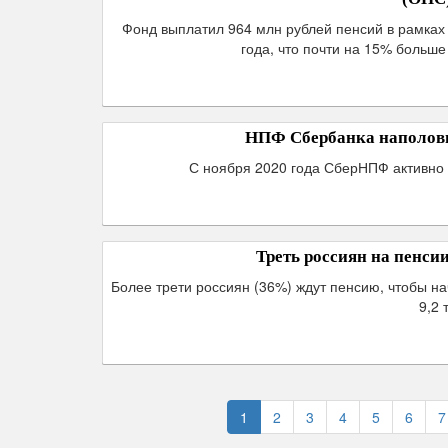
Фонд выплатил 964 млн рублей пенсий в рамках
года, что почти на 15% больш
НПФ Сбербанка наполови
С ноября 2020 года СберНПФ активно 
Треть россиян на пенси
Более трети россиян (36%) ждут пенсию, чтобы н
9,2 
1
2
3
4
5
6
7