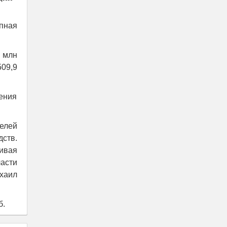
пная
7 млн
509,9
ения
телей
ств.
ивая
асти
хаил
б.