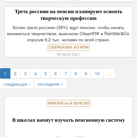
Треть россиян на пенсии планируют освоить
творческую профессию
Более трети россиян (36%) ждут пенсию, чтобы начать
заниматься творчеством, выяснили СберНПФ и Rambler&Co,
опросив 9,2 тыс. человек по всей стране.
СБЕРБАНКА АО НПФ
09 июля 2021
1
2
3
4
5
6
7
8
9
10
…
следующая ›
последняя »
ФИНАНСЫ И ПЕНСИИ
В школах начнут изучать пенсионную систему