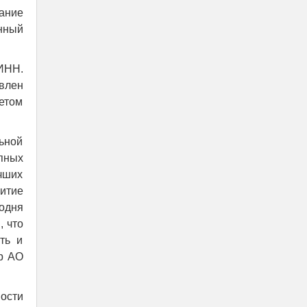
сание
нный
ИНН.
влен
етом
ьной
пных
чших
итие
годня
, что
ть и
ор АО
ости