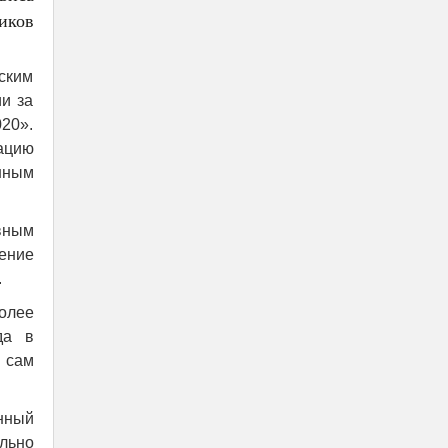
иков
ским
и за
20».
ацию
нным
вным
ение
.
олее
да в
 сам
нный
ельно