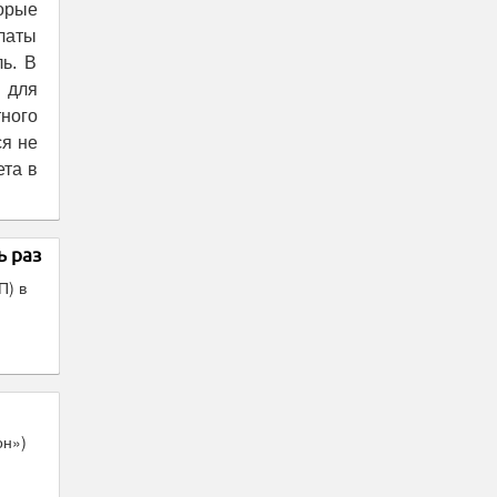
орые
латы
ь. В
 для
ного
я не
ета в
ь раз
П) в
он»)