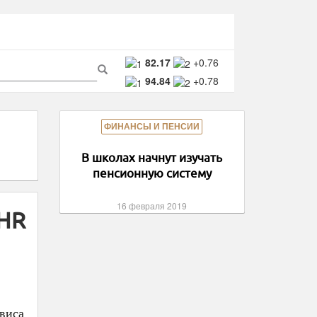
ма
82.17
+0.76
94.84
+0.78
ска
Поиск
ФИНАНСЫ И ПЕНСИИ
В школах начнут изучать
пенсионную систему
16 февраля 2019
«HR
виса