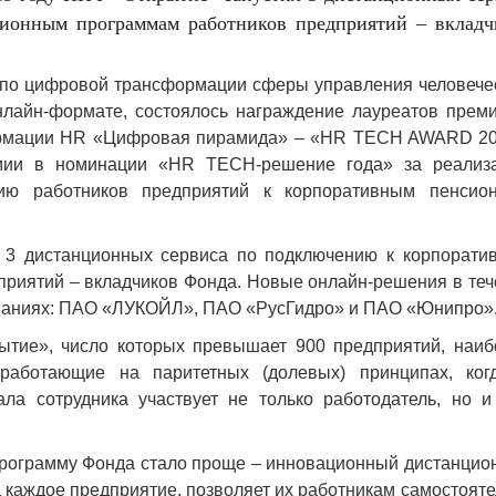
ионным программам работников предприятий – вкладч
ма по цифровой трансформации сферы управления человече
нлайн-формате, состоялось награждение лауреатов преми
ормации HR «Цифровая пирамида» – «HR TECH AWARD 20
мии в номинации «HR TECH-решение года» за реализ
ию работников предприятий к корпоративным пенсио
 3 дистанционных сервиса по подключению к корпорати
риятий – вкладчиков Фонда. Новые онлайн-решения в теч
мпаниях: ПАО «ЛУКОЙЛ», ПАО «РусГидро» и ПАО «Юнипро»
ытие», число которых превышает 900 предприятий, наиб
работающие на паритетных (долевых) принципах, ког
ала сотрудника участвует не только работодатель, но и
программу Фонда стало проще – инновационный дистанцио
 каждое предприятие, позволяет их работникам самостоят