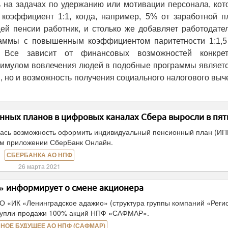
ь на задачах по удержанию или мотивации персонала, кот
 коэффициент 1:1, когда, например, 5% от заработной п
ей пенсии работник, и столько же добавляет работодател
раммы с повышенным коэффициентом паритетности 1:1,5
. Все зависит от финансовых возможностей конкрет
тимулом вовлечения людей в подобные программы являетс
, но и возможность получения социального налогового выч
нных планов в цифровых каналах Сбера выросли в пят
лась возможность оформить индивидуальный пенсионный план (ИП
м приложении СберБанк Онлайн.
СБЕРБАНКА АО НПФ
26 марта 2021
 информирует о смене акционера
«ИК «Ленинградское адажио» (структура группы компаний «Реги
 купли-продажи 100% акций НПФ «САФМАР».
НОЕ БУДУЩЕЕ АО НПФ (САФМАР)