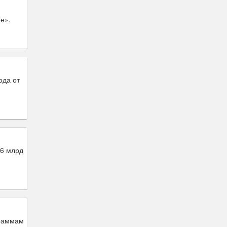
е».
ода от
,6 млрд
граммам