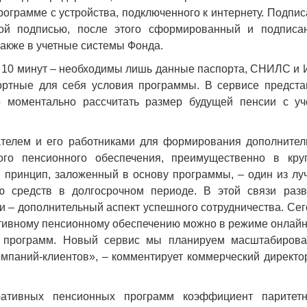
рограмме с устройства, подключенного к интернету. Подпи
ной подписью, после этого сформированный и подписа
также в учетные системы Фонда.
е 10 минут – необходимы лишь данные паспорта, СНИЛС и 
ртные для себя условия программы. В сервисе предста
о моментально рассчитать размер будущей пенсии с уч
ателем и его работниками для формирования дополнител
ого пенсионного обеспечения, преимущественно в кру
 принцип, заложенный в основу программы, – один из лу
ю средств в долгосрочном периоде. В этой связи разв
 – дополнительный аспект успешного сотрудничества. Се
тивному пенсионному обеспечению можно в режиме онлайн
ов программ. Новый сервис мы планируем масштабирова
компаний-клиентов», – комментирует коммерческий директ
ративных пенсионных программ коэффициент паритетн