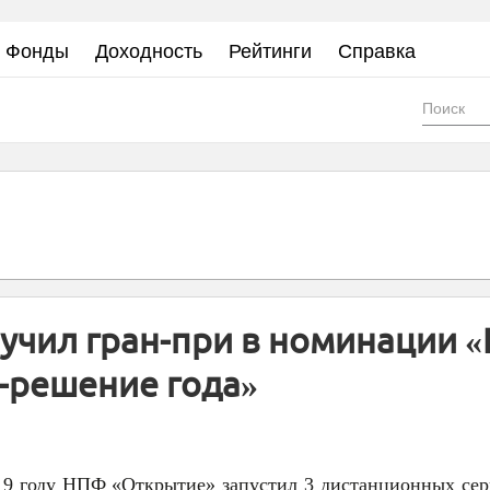
Фонды
Доходность
Рейтинги
Справка
Фор
пои
учил гран-при в номинации 
-решение года»
19 году НПФ «Открытие» запустил 3 дистанционных сер