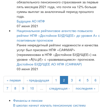
обязательного пенсионного страхования за первые
пять месяцев 2021 года, что почти на 12% больше
суммы выплат за аналогичный период прошлого
года.
Будущее АО НПФ
07 июня 2021
Национальное рейтинговое агентство повысило
рейтинг НПФ «Достойное БУДУЩЕЕ» до уровня А+ с
позитивным прогнозом
Ранее некредитный рейтинг надежности и качества
услуг был присвоен НПФ «САФМАР»
(переименован в НПФ «Достойное БУДУЩЕЕ») на
уровне «A|ru.pf|» с «развивающимся» прогнозом.
Достойное БУДУЩЕЕ АО НПФ (САФМАР)
03 июня 2021
« первая
‹ предыдущая
1
2
3
4
5
6
7
8
9
10
…
следующая ›
последняя »
Финансы и пенсии
В школах начнут изучать пенсионную систему