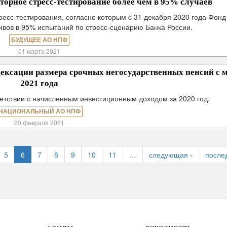
орное стресс-тестирование более чем в 95% случаев
есс-тестирования, согласно которым c 31 декабря 2020 года Фонд
ивов в 95% испытаний по стресс-сценарию Банка России.
БУДУЩЕЕ АО НПФ
01 марта 2021
ксации размера срочных негосударственных пенсий с 
2021 года
ветствии с начисленным инвестиционным доходом за 2020 год.
НАЦИОНАЛЬНЫЙ АО НПФ
20 февраля 2021
5
6
7
8
9
10
11
…
следующая ›
после