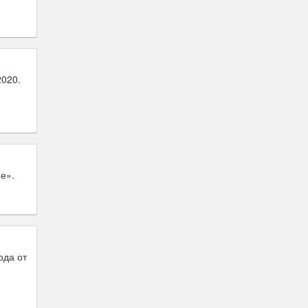
2020.
е».
ода от