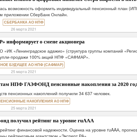
лась возможность оформить индивидуальный пенсионный план (ИП
м приложении СберБанк Онлайн.
СБЕРБАНКА АО НПФ
26 марта 2021
 информирует о смене акционера
«ИК «Ленинградское адажио» (структура группы компаний «Реги
 купли-продажи 100% акций НПФ «САФМАР».
НОЕ БУДУЩЕЕ АО НПФ (САФМАР)
25 марта 2021
ентам НПФ ГАЗФОНД пенсионные накопления за 2020 го
ств пенсионных накоплений получили 34 637 человек.
ПЕНСИОННЫЕ НАКОПЛЕНИЯ АО НПФ
25 марта 2021
онд получил рейтинг на уровне ruAAА
рейтинг финансовой надежности. Оценка на уровне ruAAА, прогно
ены рейтинговым агентством «Эксперт РА».