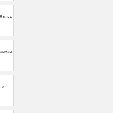
,6 млрд
граммам
ого