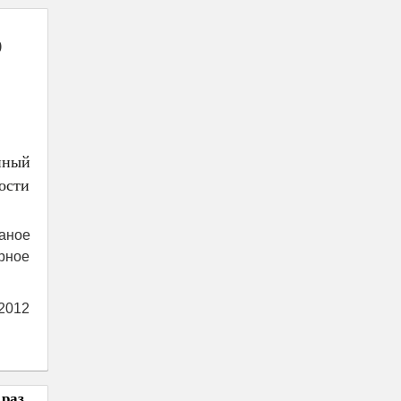
р
нный
ости
Даное
рное
2012
 раз