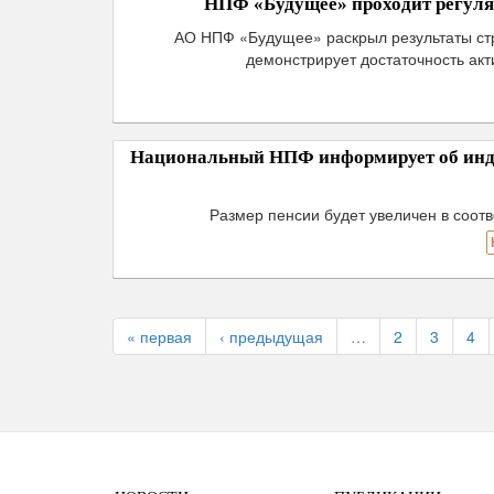
НПФ «Будущее» проходит регулят
АО НПФ «Будущее» раскрыл результаты стр
демонстрирует достаточность акт
Национальный НПФ информирует об инде
Размер пенсии будет увеличен в соот
« первая
‹ предыдущая
…
2
3
4