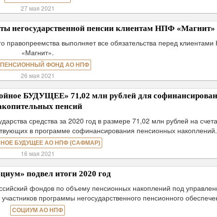
27 мая 2021
ты негосударственной пенсии клиентам НПФ «Магнит»
о правопреемства выполняет все обязательства перед клиентами
«Магнит».
 ПЕНСИОННЫЙ ФОНД АО НПФ
26 мая 2021
йное БУДУЩЕЕ» 71,02 млн рублей для софинансирова
акопительных пенсий
арства средства за 2020 год в размере 71,02 млн рублей на счет
аствующих в программе софинансирования пенсионных накоплений
НОЕ БУДУЩЕЕ АО НПФ (САФМАР)
16 мая 2021
иум» подвел итоги 2020 год
ссийский фондов по объему пенсионных накоплений под управлен
у участников программы негосударственного пенсионного обеспече
СОЦИУМ АО НПФ