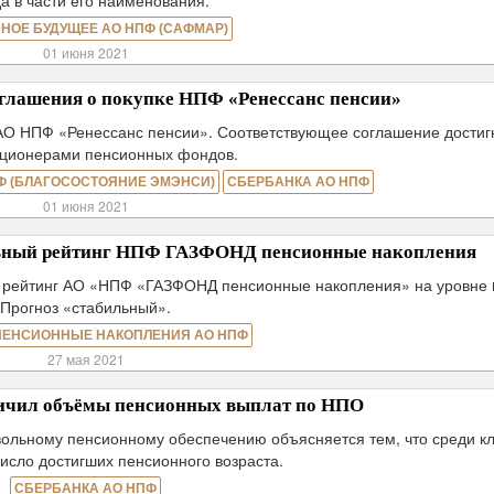
а в части его наименования.
НОЕ БУДУЩЕЕ АО НПФ (САФМАР)
01 июня 2021
глашения о покупке НПФ «Ренессанс пенсии»
О НПФ «Ренессанс пенсии». Соответствующее соглашение достиг
кционерами пенсионных фондов.
Ф (БЛАГОСОСТОЯНИЕ ЭМЭНСИ)
СБЕРБАНКА АО НПФ
01 июня 2021
льный рейтинг НПФ ГАЗФОНД пенсионные накопления
о рейтинг АО «НПФ «ГАЗФОНД пенсионные накопления» на уровне 
Прогноз «стабильный».
ПЕНСИОННЫЕ НАКОПЛЕНИЯ АО НПФ
27 мая 2021
ичил объёмы пенсионных выплат по НПО
ольному пенсионному обеспечению объясняется тем, что среди к
исло достигших пенсионного возраста.
СБЕРБАНКА АО НПФ