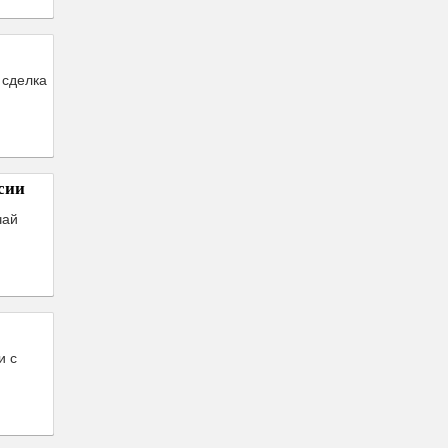
 сделка
сии
чай
и с