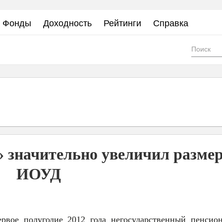
Фонды
Доходность
Рейтинги
Справка
Фор
пои
 значительно увеличил разме
ИОУД
ервое полугодие 2012 года негосударственный пенсио