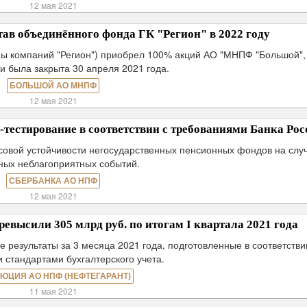
12 мая 2021
ав объединённого фонда ГК "Регион" в 2022 году
пы компаний "Регион") приобрел 100% акций АО "МНПФ "Большой",
и была закрыта 30 апреля 2021 года.
БОЛЬШОЙ АО МНПФ
12 мая 2021
тестирование в соответствии с требованиями Банка Рос
совой устойчивости негосударственных пенсионных фондов на слу
ных неблагоприятных событий.
СБЕРБАНКА АО НПФ
12 мая 2021
ысили 305 млрд руб. по итогам I квартала 2021 года
езультаты за 3 месяца 2021 года, подготовленные в соответстви
 стандартами бухгалтерского учета.
ЮЦИЯ АО НПФ (НЕФТЕГАРАНТ)
11 мая 2021