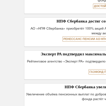
фонд
ДОСТОЙ
НПФ Сбербанка достиг со
АО «НПФ Сбербанка» приобретёт 100% акций А
между а
РЕНЕССАНС ПЕНСИИ АО НП
Эксперт РА подтвердил максима
Рейтинговое агентство «Эксперт РА» подтвердил
ГАЗФОНД 
НПФ Сбербанка увел
Увеличение объёма пенсионных выплат по добров
фонда растёт ч