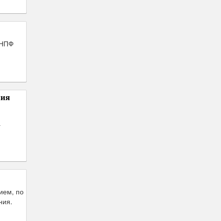
 НПФ
ния
а
.
ием, по
ния.