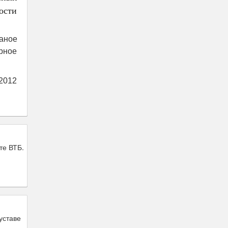
ости
Даное
рное
2012
те ВТБ.
уставе