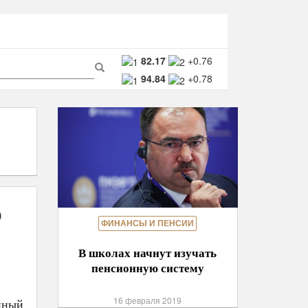
ма
82.17
+0.76
94.84
+0.78
ска
Поиск
р
ФИНАНСЫ И ПЕНСИИ
В школах начнут изучать
пенсионную систему
16 февраля 2019
нный