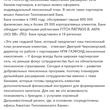
банков-партнеров, в которых можно оформить
индивидуальный пенсионный план. В число таких партнеров
вошел Азиатско-Тихоокеанский Банк.
Банк основан в 1993 году, обслуживает свыше 850 000
физических лиц и более 25 000 корпоративных клиентов. Банк
обладает кредитными рейтингами FITCH RATINGS B, АКРА
(АО) ВВ+ (RU). Банк представлен в 19 регионах.
«Это уже седьмой банк, который предлагает наш пенсионный
план розничным клиентам, - отмечает Дмитрий Черноморский,
директор по работе с партнерами НПФ ГАЗФОНД пенсионные
накопления. – У фонда всегда была широкая партнерская
сеть, но раньше фокус сотрудничества был на обязательном
пенсионном страховании. Сегодня в приоритете – развитие
добровольных пенсионных программ, поэтому планируем
дальнейшее расширение сотрудничества именно с теми
банками, которые готовы предлагать клиентам
дополнительный финансовый инструмент для формирования
пенсионного капитала. Для нас же это возможность
познакомить с брендом, с услугами огромный
Дальневосточный регион, где, в основном, сосредоточены
офисы Азиатско-Тихоокеанского Банка».