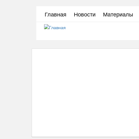
Перейти
Главная
Новости
Материалы
к
основному
содержанию