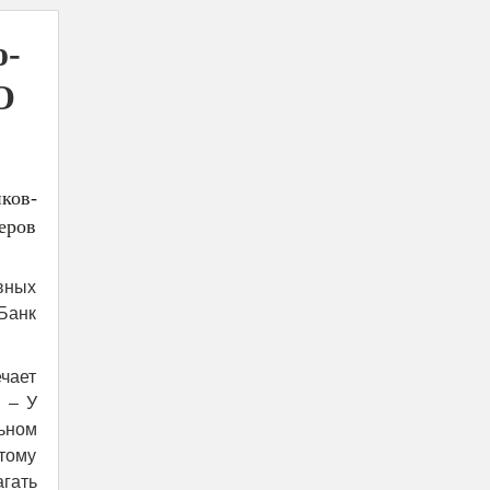
о-
О
ков-
еров
ивных
Банк
чает
 – У
ьном
этому
гать