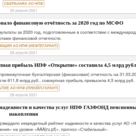
СБЕРБАНКА АО НПФ
30 апреля 2021
ало финансовую отчётность за 2020 год по МСФО
ьтаты за 2020 год, подготовленные в соответствии с междунаро
ртами финансовой отчетности.
ЮЦИЯ АО НПФ (НЕФТЕГАРАНТ)
28 апреля 2021
упная прибыль НПФ «Открытие» составила 4,5 млрд руб
промежуточная бухгалтерская (финансовая) отчетность на 31.03.2
ли 611,8 млрд руб., совокупная прибыль превысила 4,5 млрд руб.
ЫТИЕ АО НПФ (ЛУКОЙЛ-ГАРАНТ)
28 апреля 2021
надежности и качества услуг НПФ ГАЗФОНД пенсионн
накопления
дтвердило некредитный рейтинг надежности и качества услуг АО 
ия» на уровне «AAA|ru.pf|», прогноз «Стабильный».