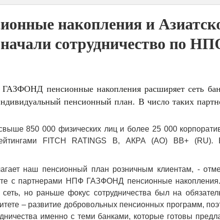
нные накопления и Азиатск
 начали сотрудничество по НП
ГАЗФОНД пенсионные накопления расширяет сеть бан
индивидуальный пенсионный план. В число таких партн
 свыше 850 000 физических лиц и более 25 000 корпорат
рейтингами FITCH RATINGS B, АКРА (АО) ВВ+ (RU). 
агает наш пенсионный план розничным клиентам, - отме
оте с партнерами НПФ ГАЗФОНД пенсионные накопления.
 сеть, но раньше фокус сотрудничества был на обязател
итете – развитие добровольных пенсионных программ, по
ничества именно с теми банками, которые готовы предла