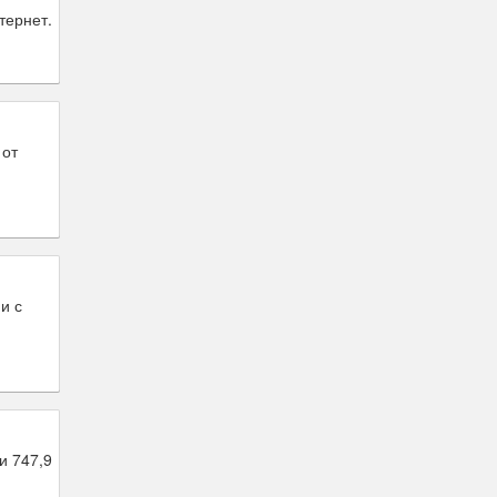
тернет.
 от
и с
и 747,9