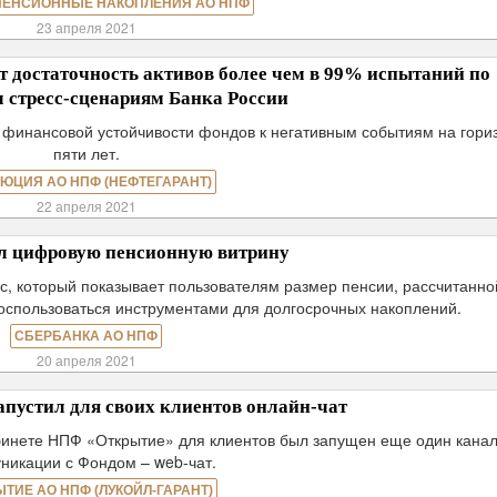
ПЕНСИОННЫЕ НАКОПЛЕНИЯ АО НПФ
23 апреля 2021
достаточность активов более чем в 99% испытаний по
 стресс-сценариям Банка России
 финансовой устойчивости фондов к негативным событиям на гори
пяти лет.
ЮЦИЯ АО НПФ (НЕФТЕГАРАНТ)
22 апреля 2021
ил цифровую пенсионную витрину
с, который показывает пользователям размер пенсии, рассчитанно
воспользоваться инструментами для долгосрочных накоплений.
СБЕРБАНКА АО НПФ
20 апреля 2021
пустил для своих клиентов онлайн-чат
абинете НПФ «Открытие» для клиентов был запущен еще один кана
никации с Фондом – web-чат.
ЫТИЕ АО НПФ (ЛУКОЙЛ-ГАРАНТ)