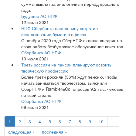
суммы выплат за аналогичный период прошлого
года.
Будущее АО НПФ
12 июля 2021
НПФ Сбербанка наполовину сократил
использование бумаги в офисах
С ноября 2020 года СберНПФ активно внедряет в
свою работу безбумажное обслуживание клиентов.
Сбербанка АО НПФ
10 июля 2021
Треть россиян на пенсии планируют освоить
творческую профессию
Более трети россиян (36%) ждут пенсию, чтобы
начать заниматься творчеством, выяснили
СберНПФ и Rambler&Co, опросив 9,2 тыс. человек
по всей стране.
Сбербанка АО НПФ
09 июля 2021
1
2
3
4
5
6
7
8
9
10
…
следующая ›
последняя »