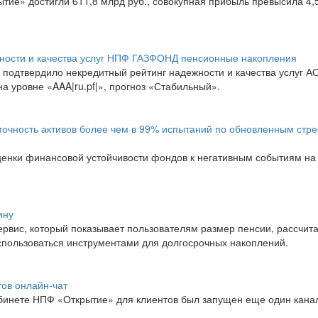
тие» достигли 611,8 млрд руб., совокупная прибыль превысила 4,
ности и качества услуг НПФ ГАЗФОНД пенсионные накопления
 подтвердило некредитный рейтинг надежности и качества услуг А
уровне «AAA|ru.pf|», прогноз «Стабильный».
чность активов более чем в 99% испытаний по обновленным стре
ценки финансовой устойчивости фондов к негативным событиям на
ину
ервис, который показывает пользователям размер пенсии, рассчит
спользоваться инструментами для долгосрочных накоплений.
тов онлайн-чат
кабинете НПФ «Открытие» для клиентов был запущен еще один кана