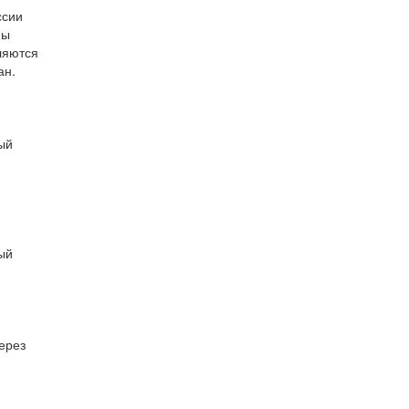
ссии
мы
ляются
ан.
ый
ый
ерез