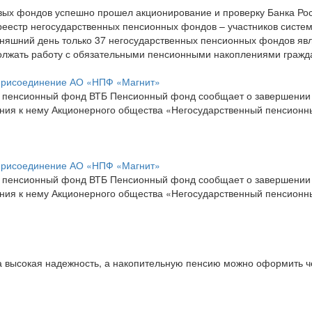
рвых фондов успешно прошел акционирование и проверку Банка Ро
 в реестр негосударственных пенсионных фондов – участников систе
дняшний день только 37 негосударственных пенсионных фондов яв
должать работу с обязательными пенсионными накоплениями гражд
присоединение АО «НПФ «Магнит»
й пенсионный фонд ВТБ Пенсионный фонд сообщает о завершении
ния к нему Акционерного общества «Негосударственный пенсионн
присоединение АО «НПФ «Магнит»
й пенсионный фонд ВТБ Пенсионный фонд сообщает о завершении
ния к нему Акционерного общества «Негосударственный пенсионн
а высокая надежность, а накопительную пенсию можно оформить ч