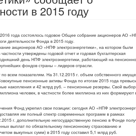
ности в 2015 году
 2016 года состоялось годовое Общее собрание акционеров АО «
оги деятельности Фонда в 2015 году.
рание акционеров АО «НПФ электроэнергетики», на котором были
 частности утверждены годовой отчет и годовая бухгалтерская
егодняшний день НПФ электроэнергетики, работающий на пенсионн
крупнейших фондов страны – лидеров отрасли.
по всем показателям. На 31.12.2015 г. объем собственного имущ
Совокупные пенсионные активы Фонда по итогам 2015 года превыс
нные накопления и 42 млрд руб. – пенсионные резервы. Свой выбор
миллиона человек, в частности более миллиона из них формируют
ечения Фонд укрепил свои позиции: сегодня АО «НПФ электроэнерг
доставляя им полный спектр современных программ в рамках
2.2015 г. дополнительную негосударственную пенсию в Фонде пол
нных выплат по обязательному пенсионному страхованию и
етом выкупных сумм) в 2015 году составил 5,1 млрд руб.