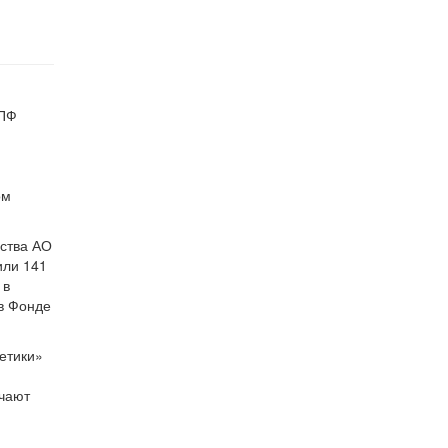
НПФ
ом
ества АО
или 141
 в
 в Фонде
етики»
учают