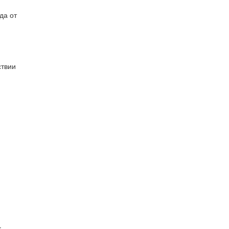
да от
ствии