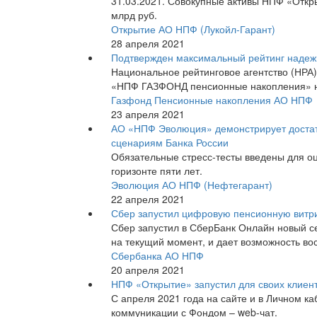
31.03.2021. Совокупные активы НПФ «Откры
млрд руб.
Открытие АО НПФ (Лукойл-Гарант)
28 апреля 2021
Подтвержден максимальный рейтинг надеж
Национальное рейтинговое агентство (НРА)
«НПФ ГАЗФОНД пенсионные накопления» на 
Газфонд Пенсионные накопления АО НПФ
23 апреля 2021
АО «НПФ Эволюция» демонстрирует достато
сценариям Банка России
Обязательные стресс-тесты введены для о
горизонте пяти лет.
Эволюция АО НПФ (Нефтегарант)
22 апреля 2021
Сбер запустил цифровую пенсионную витр
Сбер запустил в СберБанк Онлайн новый с
на текущий момент, и дает возможность во
Сбербанка АО НПФ
20 апреля 2021
НПФ «Открытие» запустил для своих клиен
С апреля 2021 года на сайте и в Личном 
коммуникации с Фондом – web-чат.