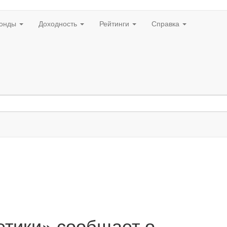
онды
Доходность
Рейтинги
Справка
тики» сообщает о