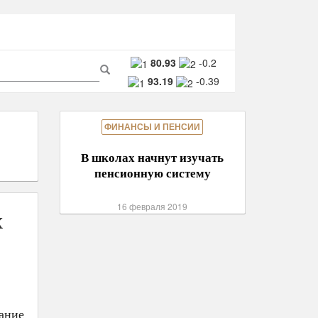
ма
80.93
-0.2
93.19
-0.39
ска
Поиск
ФИНАНСЫ И ПЕНСИИ
В школах начнут изучать
пенсионную систему
16 февраля 2019
х
ание