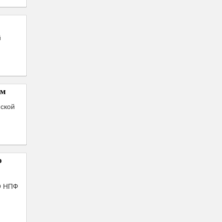
й
ом
йской
о
АО НПФ