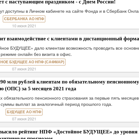
т с наступающим праздником - с Днем России!
ут доступны в Личном кабинете на сайте Фонда и в СберБанк Онла
СБЕРБАНКА АО НПФ
10 июня 2021
т взаимодействие с клиентами в дистанционный форма
йное БУДУЩЕЕ» дало клиентам возможность проводить все основ
 режиме онлайн без визита в офис.
НОЕ БУДУЩЕЕ АО НПФ (САФМАР)
07 июня 2021
 млн рублей клиентам по обязательному пенсионном
ю (ОПС) за 5 месяцев 2021 года
х обязательного пенсионного страхования за первые пять месяцев
е суммы выплат за аналогичный период прошлого года.
БУДУЩЕЕ АО НПФ
07 июня 2021
овысило рейтинг НПФ «Достойное БУДУЩЕЕ» до уровня 
озитивным прогнозом