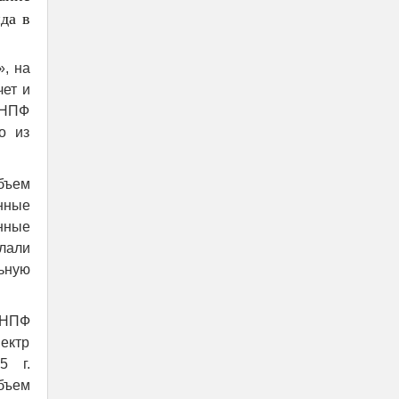
да в
, на
чет и
 НПФ
о из
бъем
нные
онные
елали
льную
 «НПФ
ектр
5 г.
бъем