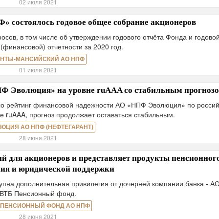
02 июля 2021
 состоялось годовое общее собрание акционеров
осов, в том числе об утверждении годового отчёта Фонда и годово
 (финансовой) отчетности за 2020 год.
НТЫ-МАНСИЙСКИЙ АО НПФ
01 июля 2021
ПФ Эволюция» на уровне ruAAA со стабильным прогноз
ило рейтинг финансовой надежности АО «НПФ Эволюция» по росси
е ruAAA, прогноз продолжает оставаться стабильным.
ЮЦИЯ АО НПФ (НЕФТЕГАРАНТ)
28 июня 2021
й для акционеров и представляет продукты пенсионног
ния и юридической поддержки
тупна дополнительная привилегия от дочерней компании банка - 
ВТБ Пенсионный фонд.
 ПЕНСИОННЫЙ ФОНД АО НПФ
28 июня 2021