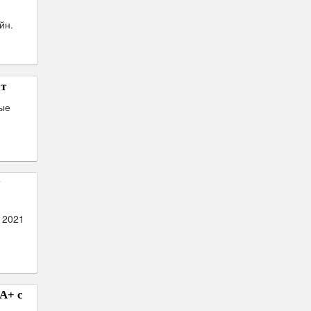
йн.
т
ные
у
 2021
А+ с