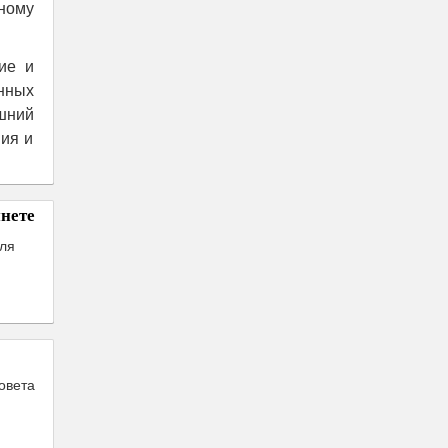
ному
ие и
енных
шний
ия и
нете
для
овета