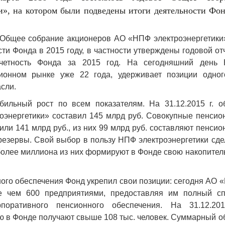
», на котором были подведены итоги деятельности Фон
е Общее собрание акционеров АО «НПФ электроэнергетики»
ти Фонда в 2015 году, в частности утверждены годовой от
отчетность Фонда за 2015 год. На сегодняшний день
сионном рынке уже 22 года, удерживает позиции одног
сли.
ильный рост по всем показателям. На 31.12.2015 г. о
оэнергетики» составил 145 млрд руб. Совокупные пенсио
или 141 млрд руб., из них 99 млрд руб. составляют пенси
резервы. Свой выбор в пользу НПФ электроэнергетики сд
 более миллиона из них формируют в Фонде свою накопите
ного обеспечения Фонд укрепил свои позиции: сегодня АО
ее чем 600 предприятиями, предоставляя им полный сп
оративного пенсионного обеспечения. На 31.12.201
ю в Фонде получают свыше 108 тыс. человек. Суммарный о