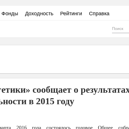
Фонды
Доходность
Рейтинги
Справка
Фор
пои
тики» сообщает о результата
ьности в 2015 году
арта 2016 года состоялось годовое Общее собр