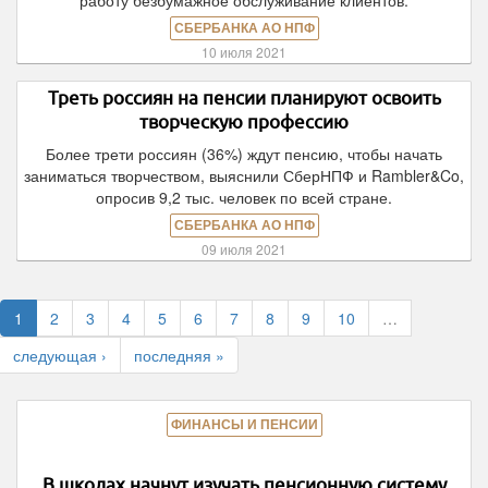
работу безбумажное обслуживание клиентов.
СБЕРБАНКА АО НПФ
10 июля 2021
Треть россиян на пенсии планируют освоить
творческую профессию
Более трети россиян (36%) ждут пенсию, чтобы начать
заниматься творчеством, выяснили СберНПФ и Rambler&Co,
опросив 9,2 тыс. человек по всей стране.
СБЕРБАНКА АО НПФ
09 июля 2021
1
2
3
4
5
6
7
8
9
10
…
следующая ›
последняя »
ФИНАНСЫ И ПЕНСИИ
В школах начнут изучать пенсионную систему