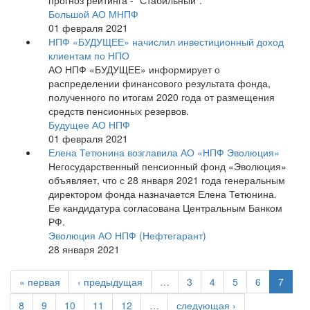
прогноз рейтинга - "Стабильный".
Большой АО МНПФ
01 февраля 2021
НПФ «БУДУЩЕЕ» начислил инвестиционный доход
клиентам по НПО
АО НПФ «БУДУЩЕЕ» информирует о
распределении финансового результата фонда,
полученного по итогам 2020 года от размещения
средств пенсионных резервов.
Будущее АО НПФ
01 февраля 2021
Елена Тетюнина возглавила АО «НПФ Эволюция»
Негосударственный пенсионный фонд «Эволюция»
объявляет, что с 28 января 2021 года генеральным
директором фонда назначается Елена Тетюнина.
Ее кандидатура согласована Центральным Банком
РФ.
Эволюция АО НПФ (Нефтегарант)
28 января 2021
« первая
‹ предыдущая
…
3
4
5
6
7
8
9
10
11
12
…
следующая ›