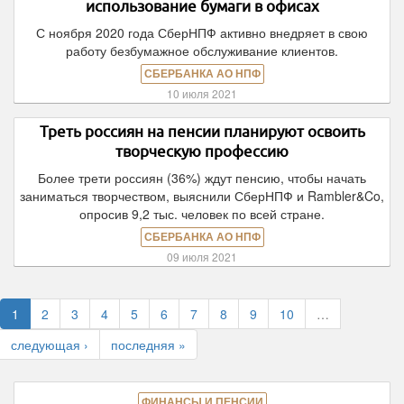
использование бумаги в офисах
С ноября 2020 года СберНПФ активно внедряет в свою
работу безбумажное обслуживание клиентов.
СБЕРБАНКА АО НПФ
10 июля 2021
Треть россиян на пенсии планируют освоить
творческую профессию
Более трети россиян (36%) ждут пенсию, чтобы начать
заниматься творчеством, выяснили СберНПФ и Rambler&Co,
опросив 9,2 тыс. человек по всей стране.
СБЕРБАНКА АО НПФ
09 июля 2021
1
2
3
4
5
6
7
8
9
10
…
следующая ›
последняя »
ФИНАНСЫ И ПЕНСИИ