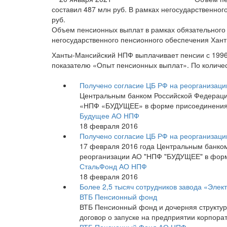
составил 487 млн руб. В рамках негосударственно
руб.
Объем пенсионных выплат в рамках обязательного 
негосударственного пенсионного обеспечения Хан
Ханты-Мансийский НПФ выплачивает пенсии с 1996 
показателю «Опыт пенсионных выплат». По количес
Получено согласие ЦБ РФ на реорганиза
Центральным банком Российской Федераци
«НПФ «БУДУЩЕЕ» в форме присоединения
Будущее АО НПФ
18 февраля 2016
Получено согласие ЦБ РФ на реорганиза
17 февраля 2016 года Центральным банко
реорганизации АО "НПФ "БУДУЩЕЕ" в форм
СтальФонд АО НПФ
18 февраля 2016
Более 2,5 тысяч сотрудников завода «Элек
ВТБ Пенсионный фонд
ВТБ Пенсионный фонд и дочерняя структур
договор о запуске на предприятии корпор
ВТБ Пенсионный Фонд АО НПФ