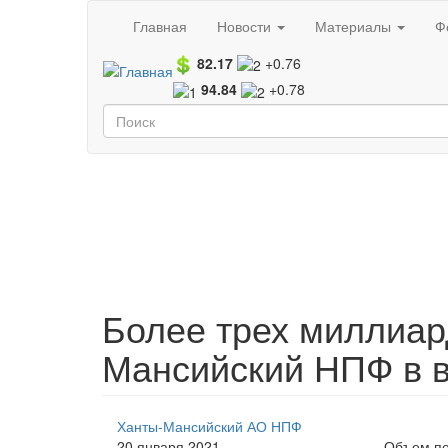
Перейти к основному содержанию
Главная
Новости
Материалы
Ф
82.17
+0.76
94.84
+0.78
Форма поиска
Поиск
Более трех миллиар
Мансийский НПФ в в
Ханты-Мансийский АО НПФ
20 января 2021
Объем пе