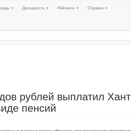
онды
Доходность
Рейтинги
Справка
дов рублей выплатил Хант
иде пенсий
нсионных выплат в рамках обязательного пенсионного страховани