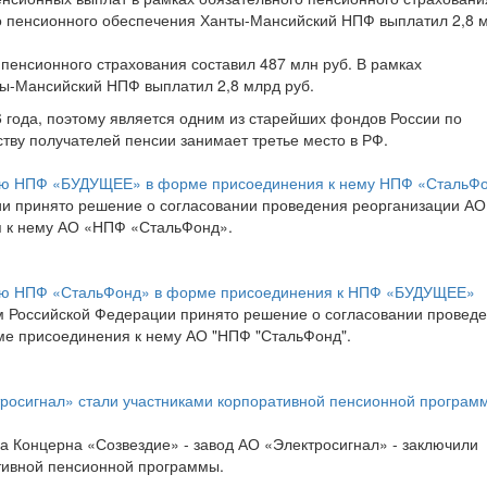
го пенсионного обеспечения Ханты-Мансийский НПФ выплатил 2,8 
пенсионного страхования составил 487 млн руб. В рамках
ты-Мансийский НПФ выплатил 2,8 млрд руб.
года, поэтому является одним из старейших фондов России по
тву получателей пенсии занимает третье место в РФ.
цию НПФ «БУДУЩЕЕ» в форме присоединения к нему НПФ «СтальФ
и принято решение о согласовании проведения реорганизации АО
 к нему АО «НПФ «СтальФонд».
цию НПФ «СтальФонд» в форме присоединения к НПФ «БУДУЩЕЕ»
м Российской Федерации принято решение о согласовании провед
е присоединения к нему АО "НПФ "СтальФонд".
тросигнал» стали участниками корпоративной пенсионной програм
а Концерна «Созвездие» - завод АО «Электросигнал» - заключили
ативной пенсионной программы.