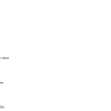
 свои
ие.
ЙЛ-