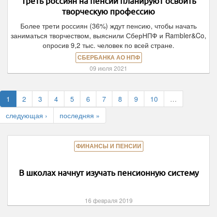
Треть россиян на пенсии планируют освоить
творческую профессию
Более трети россиян (36%) ждут пенсию, чтобы начать
заниматься творчеством, выяснили СберНПФ и Rambler&Co,
опросив 9,2 тыс. человек по всей стране.
СБЕРБАНКА АО НПФ
09 июля 2021
1
2
3
4
5
6
7
8
9
10
…
следующая ›
последняя »
ФИНАНСЫ И ПЕНСИИ
В школах начнут изучать пенсионную систему
16 февраля 2019