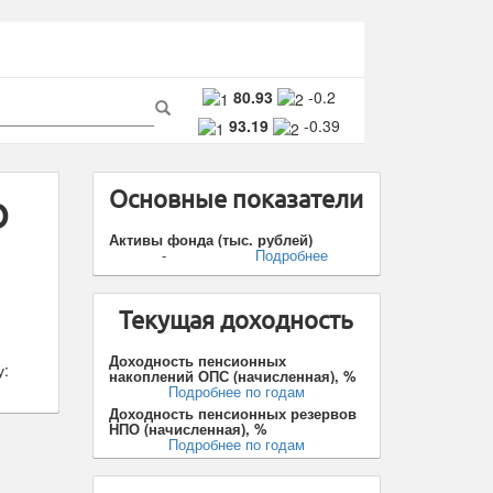
ма
80.93
-0.2
93.19
-0.39
ска
Поиск
Основные показатели
О
Активы фонда (тыс. рублей)
-
Подробнее
Текущая доходность
я
Доходность пенсионных
у:
накоплений ОПС (начисленная), %
Подробнее по годам
Доходность пенсионных резервов
НПО (начисленная), %
Подробнее по годам