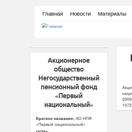
Перейти
Главная
Новости
Материалы
к
основному
содержанию
Акционерное
общество
Негосударственный
пенсионный фонд
Акци
наци
«Первый
2009
национальный»
1072
Краткое название:
АО НПФ
«Первый национальный»
ОГРН: