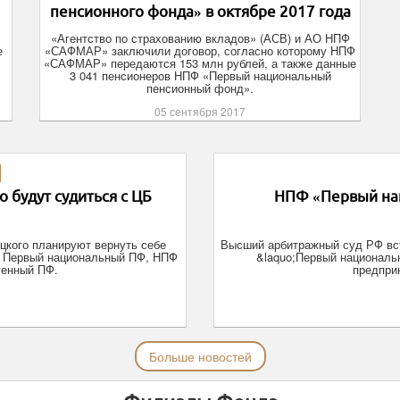
пенсионного фонда» в октябре 2017 года
«Агентство по страхованию вкладов» (АСВ) и АО НПФ
е
«САФМАР» заключили договор, согласно которому НПФ
«САФМАР» передаются 153 млн рублей, а также данные
3 041 пенсионеров НПФ «Первый национальный
пенсионный фонд».
05 сентября 2017
будут судиться с ЦБ
НПФ «Первый нац
цкого планируют вернуть себе
Высший арбитражный суд РФ вст
сь Первый национальный ПФ, НПФ
&laquo;Первый националь
ленный ПФ.
предпри
Больше новостей