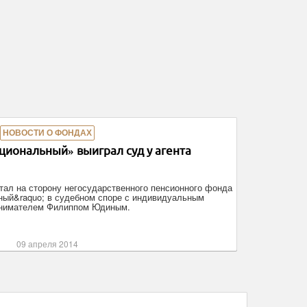
НОВОСТИ О ФОНДАХ
иональный» выиграл суд у агента
ал на сторону негосударственного пенсионного фонда
ный&raquo; в судебном споре с индивидуальным
нимателем Филиппом Юдиным.
09 апреля 2014