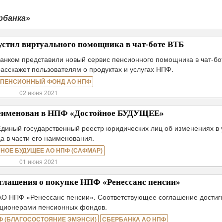
рбанка»
стил виртуального помощника в чат-боте ВТБ
анком представили новый сервис пенсионного помощника в чат-бо
расскажет пользователям о продуктах и услугах НПФ.
 ПЕНСИОННЫЙ ФОНД АО НПФ
02 июня 2021
именован в НПФ «Достойное БУДУЩЕЕ»
Единый государственный реестр юридических лиц об изменениях в 
а в части его наименования.
НОЕ БУДУЩЕЕ АО НПФ (САФМАР)
01 июня 2021
глашения о покупке НПФ «Ренессанс пенсии»
О НПФ «Ренессанс пенсии». Соответствующее соглашение достиг
кционерами пенсионных фондов.
Ф (БЛАГОСОСТОЯНИЕ ЭМЭНСИ)
СБЕРБАНКА АО НПФ