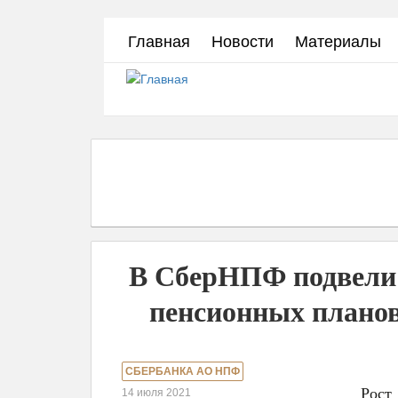
Перейти
Главная
Новости
Материалы
к
основному
содержанию
В СберНПФ подвели
пенсионных планов 
СБЕРБАНКА АО НПФ
Рост
14 июля 2021