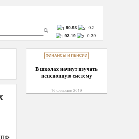
ма
80.93
-0.2
93.19
-0.39
ска
Поиск
ФИНАНСЫ И ПЕНСИИ
В школах начнут изучать
пенсионную систему
16 февраля 2019
х
НПФ: