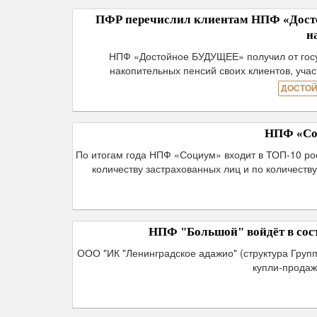
ПФР перечислил клиентам НПФ «Досто
н
НПФ «Достойное БУДУЩЕЕ» получил от госуд
накопительных пенсий своих клиентов, уч
ДОСТОЙ
НПФ «Соц
По итогам года НПФ «Социум» входит в ТОП-10 ро
количеству застрахованных лиц и по количеств
НПФ "Большой" войдёт в сост
ООО "ИК "Ленинградское адажио" (структура Груп
купли-продаж