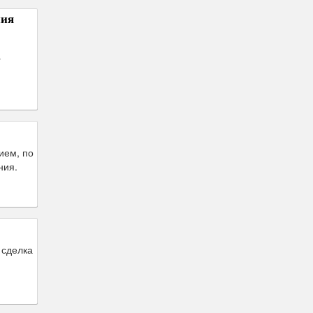
ния
а
.
ием, по
ния.
 сделка