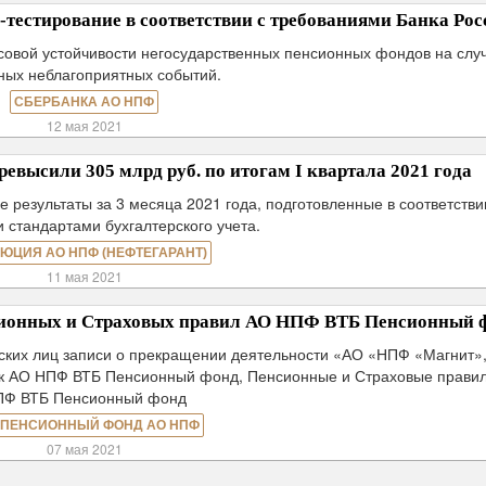
тестирование в соответствии с требованиями Банка Рос
совой устойчивости негосударственных пенсионных фондов на слу
ных неблагоприятных событий.
СБЕРБАНКА АО НПФ
12 мая 2021
ысили 305 млрд руб. по итогам I квартала 2021 года
езультаты за 3 месяца 2021 года, подготовленные в соответстви
 стандартами бухгалтерского учета.
ЮЦИЯ АО НПФ (НЕФТЕГАРАНТ)
11 мая 2021
сионных и Страховых правил АО НПФ ВТБ Пенсионный 
ских лиц записи о прекращении деятельности «АО «НПФ «Магнит»
 к АО НПФ ВТБ Пенсионный фонд, Пенсионные и Страховые прави
ПФ ВТБ Пенсионный фонд
 ПЕНСИОННЫЙ ФОНД АО НПФ
07 мая 2021