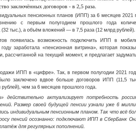
тво заключённых договоров - в 2,5 раза.
идуальных пенсионных планов (ИПП) за 6 месяцев 2021 г
авнению с первым полугодием прошлого года количе
(32 тыс.), а объём вложений — в 7,5 раза (12 млрд рублей).
нтов появилась возможность подключить ИПП в мобил
году заработала «пенсионная витрина», которая показы
и, рассчитанной на текущий момент, и предлагает задумат
родажи ИПП в «цифре». Так, в первом полугодии 2021 год
ыло заключено вдвое больше договоров ИПП (11,5 тыс
рублей), чем за 6 месяцев прошлого года.
а» действительно актуализирует потребность росси
ний. Размер своей будущей пенсии узнали уже 6 милли
ались индивидуальным пенсионным планом. Так что всё бо
росу пенсий осознанно: подключают ИПП в СберБанк Он
платёж для регулярных пополнений.