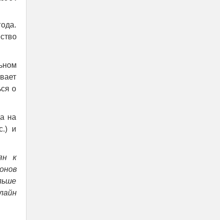
ода.
ство
ьном
вает
ься о
а на
.) и
ян к
онов
льше
лайн