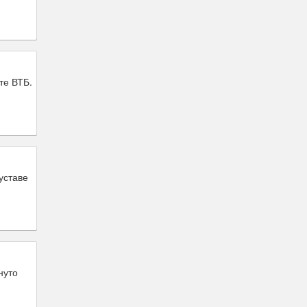
те ВТБ.
уставе
нуто