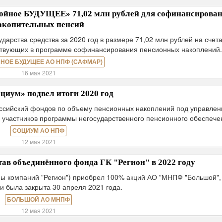
йное БУДУЩЕЕ» 71,02 млн рублей для софинансирова
акопительных пенсий
арства средства за 2020 год в размере 71,02 млн рублей на счет
аствующих в программе софинансирования пенсионных накоплений
НОЕ БУДУЩЕЕ АО НПФ (САФМАР)
16 мая 2021
иум» подвел итоги 2020 год
ссийский фондов по объему пенсионных накоплений под управлен
у участников программы негосударственного пенсионного обеспече
СОЦИУМ АО НПФ
12 мая 2021
ав объединённого фонда ГК "Регион" в 2022 году
пы компаний "Регион") приобрел 100% акций АО "МНПФ "Большой",
и была закрыта 30 апреля 2021 года.
БОЛЬШОЙ АО МНПФ
12 мая 2021