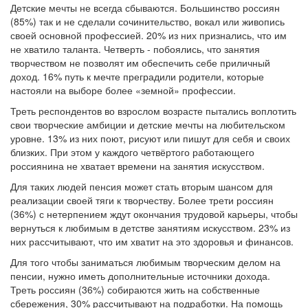
Детские мечты не всегда сбываются. Большинство россиян
(85%) так и не сделали сочинительство, вокал или живопись
своей основной профессией. 20% из них признались, что им
не хватило таланта. Четверть - побоялись, что занятия
творчеством не позволят им обеспечить себе приличный
доход. 16% путь к мечте преградили родители, которые
настояли на выборе более «земной» профессии.
Треть респондентов во взрослом возрасте пытались воплотить
свои творческие амбиции и детские мечты на любительском
уровне. 13% из них поют, рисуют или пишут для себя и своих
близких. При этом у каждого четвёртого работающего
россиянина не хватает времени на занятия искусством.
Для таких людей пенсия может стать вторым шансом для
реализации своей тяги к творчеству. Более трети россиян
(36%) с нетерпением ждут окончания трудовой карьеры, чтобы
вернуться к любимым в детстве занятиям искусством. 23% из
них рассчитывают, что им хватит на это здоровья и финансов.
Для того чтобы заниматься любимым творческим делом на
пенсии, нужно иметь дополнительные источники дохода.
Треть россиян (36%) собираются жить на собственные
сбережения, 30% рассчитывают на подработки. На помощь