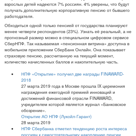
взрослых детей надеются 7% россиян. 4% уверены, что будут
получать дополнительную корпоративную пенсию от бывшего
работодателя.
Обходиться одной только пенсией от государства планируют
менее четверти респондентов (23%). Узнать её реальный, а не
прогнозный размер можно в специальном цифровом сервисе
СберНПФ. Так называемая «пенсионная витрина» доступна в
мобильном приложении СберБанк Онлайн. Она показывает
страховую пенсию, рассчитанную на текущий момент,
количество начисленных баллов и накопительную часть.
НПФ «Открытие» получил две награды FINAWARD-
2018
27 марта 2019 года в Москве прошла IX церемония
награждения ежегодной премией инноваций и
достижений финансовой отрасли FINAWARD,
учредителем которой является журнал «Банковское
обозрение».
Открытие АО НПФ (Лукойл-Гарант)
28 марта 2019
НПФ Сбербанка отметил тенденцию роста интереса
россиян к самостоятельному накоплению пенсии