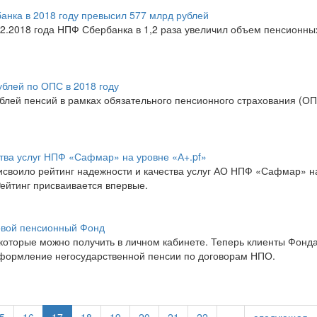
нка в 2018 году превысил 577 млрд рублей
12.2018 года НПФ Сбербанка в 1,2 раза увеличил объем пенсионны
блей по ОПС в 2018 году
лей пенсий в рамках обязательного пенсионного страхования (ОП
ства услуг НПФ «Сафмар» на уровне «А+.pf»
исвоило рейтинг надежности и качества услуг АО НПФ «Сафмар» н
Рейтинг присваивается впервые.
овой пенсионный Фонд
которые можно получить в личном кабинете. Теперь клиенты Фонд
оформление негосударственной пенсии по договорам НПО.
5
16
17
18
19
20
21
22
…
следующая ›