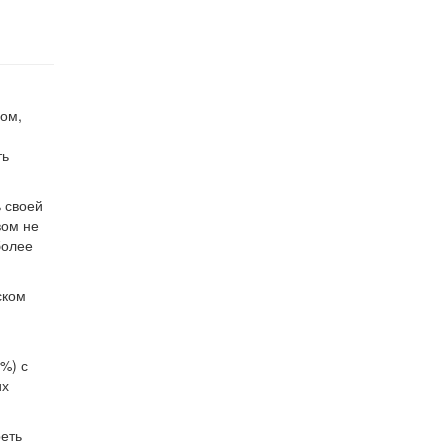
вом,
ть
ь своей
вом не
более
ском
%) с
их
реть