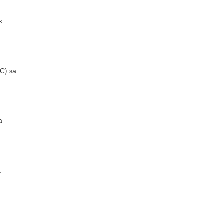
х
С) за
а
а