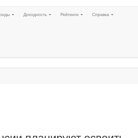
онды
Доходность
Рейтинги
Справка
енсии планируют освоить