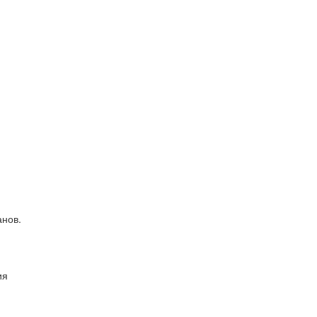
нов.
ия