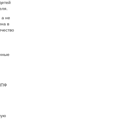
детей
еля.
 а не
пна в
ичество
онные
 НПФ
ную