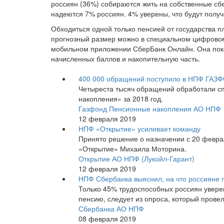
россиян (36%) собираются жить на собственные сб
надеются 7% россиян. 4% уверены, что будут полу
Обходиться одной только пенсией от государства п
прогнозный размер можно в специальном цифровом
мобильном приложении СберБанк Онлайн. Она пока
начисленных баллов и накопительную часть.
400 000 обращений поступило в НПФ ГАЗ
Четыреста тысяч обращений обработали с
накопления» за 2018 год.
Газфонд Пенсионные накопления АО НПФ
12 февраля 2019
НПФ «Открытие» усиливает команду
Принято решение о назначении с 20 февр
«Открытие» Михаила Моторина.
Открытие АО НПФ (Лукойл-Гарант)
12 февраля 2019
НПФ Сбербанка выяснил, на что россияне 
Только 45% трудоспособных россиян уверен
пенсию, следует из опроса, который прове
Сбербанка АО НПФ
08 февраля 2019