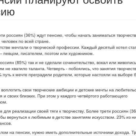
сию
ети россиян (36%) ждут пенсию, чтобы начать заниматься творчест
человек по всей стране.
етстве мечтали о творческой профессии. Каждый десятый хотел ста
— певцом, писателем, поэтом или художником.
оссиян (85%) так и не сделали сочинительство, вокал или живопис
м не хватило таланта. Четверть - побоялись, что занятия творчест
 путь к мечте преградили родители, которые настояли на выборе 
 воплотить свои творческие амбиции и детские мечты на любитель
я и своих близких. При этом у каждого четвёртого работающего
вом.
 для реализации своей тяги к творчеству. Более трети россиян (36
бы вернуться к любимым в детстве занятиям искусством. 23% из н
ансов.
лом на пенсии, нужно иметь дополнительные источники дохода. Т