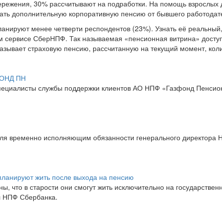
ережения, 30% рассчитывают на подработки. На помощь взрослых 
чать дополнительную корпоративную пенсию от бывшего работодат
ланируют менее четверти респондентов (23%). Узнать её реальный,
 сервисе СберНПФ. Так называемая «пенсионная витрина» досту
зывает страховую пенсию, рассчитанную на текущий момент, кол
ФОНД ПН
пециалисты службы поддержки клиентов АО НПФ «Газфонд Пенси
аля временно исполняющим обязанности генерального директора
планируют жить после выхода на пенсию
ы, что в старости они смогут жить исключительно на государствен
л НПФ Сбербанка.