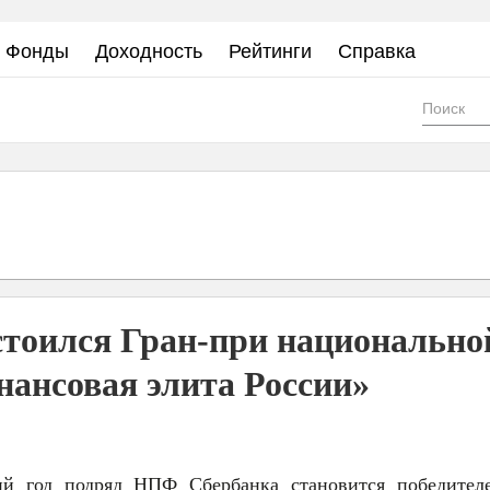
Фонды
Доходность
Рейтинги
Справка
Фор
пои
тоился Гран-при национально
ансовая элита России»
ий год подряд НПФ Сбербанка становится победител