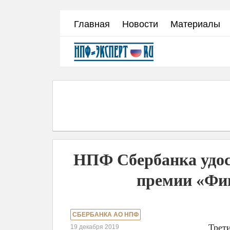
Перейти
Главная
Новости
Материалы
к
основному
содержанию
НПФ Сбербанка удос
премии «Фин
СБЕРБАНКА АО НПФ
Трет
19 декабря 2019