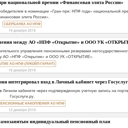
при национальной премии «Финансовая элита России»
победителем в номинации «Гран-при: НПФ года» национальной пр
инансовая элита России».
СБЕРБАНКА АО НПФ
19 декабря 2019
авления между АО «НПФ «Открытие» и ООО УК «ОТКРЫ
ерительного управления пенсионными резервами негосударственног
ду АО «НПФ «Открытие» и ООО УК «ОТКРЫТИЕ».
ЫТИЕ АО НПФ (ЛУКОЙЛ-ГАРАНТ)
16 декабря 2019
 интегрировал вход в Личный кабинет через Госуслу
в Личном кабинете через подтвержденную учетную запись на порт
Госуслуги.ру.
ПЕНСИОННЫЕ НАКОПЛЕНИЯ АО НПФ
12 декабря 2019
самозанятым индивидуальный пенсионный план