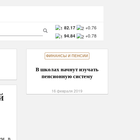
ма
82.17
+0.76
94.84
+0.78
ска
Поиск
ФИНАНСЫ И ПЕНСИИ
В школах начнут изучать
пенсионную систему
16 февраля 2019
й
ем в