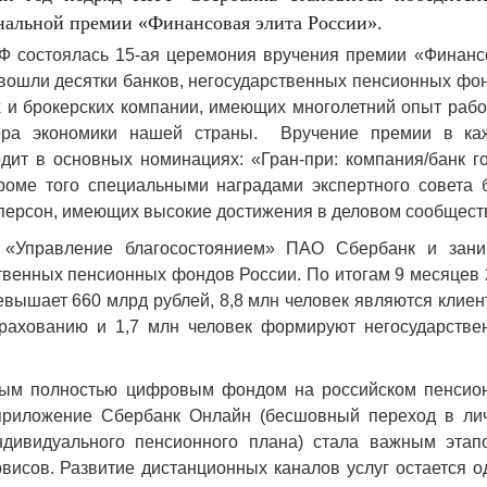
альной премии «Финансовая элита России».
Ф состоялась 15-ая церемония вручения премии «Финанс
вошли десятки банков, негосударственных пенсионных фо
 и брокерских компании, имеющих многолетний опыт рабо
тора экономики нашей страны. Вручение премии в ка
дит в основных номинациях: «Гран-при: компания/банк го
роме того специальными наградами экспертного совета 
и персон, имеющих высокие достижения в деловом сообщест
«Управление благосостоянием» ПАО Сбербанк и зани
твенных пенсионных фондов России. По итогам 9 месяцев 
вышает 660 млрд рублей, 8,8 млн человек являются клие
рахованию и 1,7 млн человек формируют негосударстве
вым полностью цифровым фондом на российском пенсио
приложение Сбербанк Онлайн (бесшовный переход в ли
ндивидуального пенсионного плана) стала важным этап
исов. Развитие дистанционных каналов услуг остается о