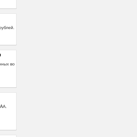
рублей.
я
нных во
AА.