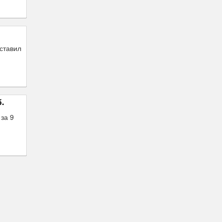
ставил
.
за 9