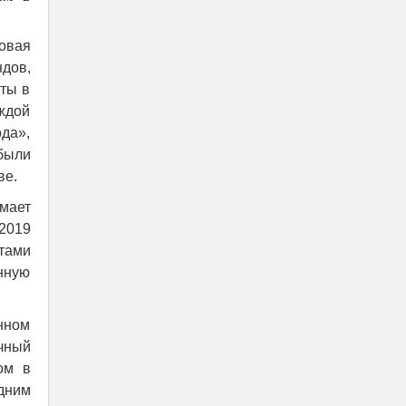
овая
ндов,
ты в
ждой
да»,
были
ве.
мает
2019
нтами
нную
нном
чный
ом в
дним