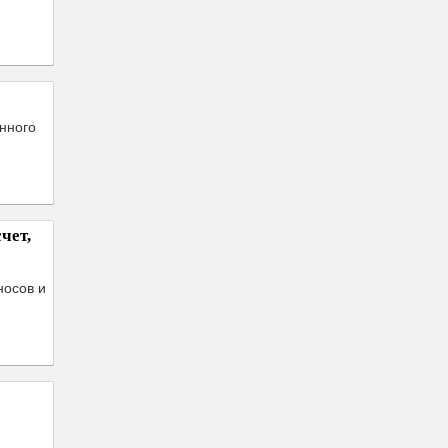
нного
чет,
носов и