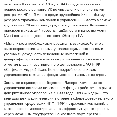
по итогам II квартала 2018 года ЗАО «Лидер» занимает
первое место в рэнкинге УК по управлению пенсионными
резервами НПФ, 5 место среди крупнейших УК по объему
резервов страховых компаний в управлении, 6 место в списке
крупнейших УК по объему средств в управлении. Компании
присвоен наивысший уровень надёжности и качества услуг
(А++) согласно оценке агентства «Эксперт РА».
«Мы считаем необходимым расширять взаимодействие с
высокопрофессиональными управляющими: это позволит
увеличить доходность пенсионных накоплений и
диверсифицировать возможные риски инвестирования», -
отметил глава инвестиционного департамента АО НПФ
«Сафмар» Андрей Есин. Более подробно со списком
управляющих компаний фонда можно ознакомиться здесь.
Закрытое акционерное общество «Лидер» (Компания по
управлению активами пенсионного фонда) работает на рынке
доверительного управления с 1993 года. ЗАО «Лидер» - это
ведущий центр компетенций в стране в сфере доверительного
управления средствами НПФ, ПФР и страховых компаний, а
также в сфере инвестирования в инфраструктурные проекты
через механизм государственно-частного партнёрства и