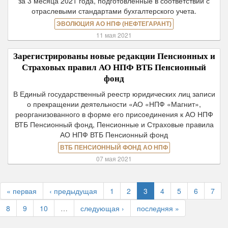
за 3 месяца 2021 года, подготовленные в соответствии с
отраслевыми стандартами бухгалтерского учета.
ЭВОЛЮЦИЯ АО НПФ (НЕФТЕГАРАНТ)
11 мая 2021
Зарегистрированы новые редакции Пенсионных и
Страховых правил АО НПФ ВТБ Пенсионный
фонд
В Единый государственный реестр юридических лиц записи
о прекращении деятельности «АО «НПФ «Магнит»,
реорганизованного в форме его присоединения к АО НПФ
ВТБ Пенсионный фонд, Пенсионные и Страховые правила
АО НПФ ВТБ Пенсионный фонд
ВТБ ПЕНСИОННЫЙ ФОНД АО НПФ
07 мая 2021
« первая
‹ предыдущая
1
2
3
4
5
6
7
8
9
10
…
следующая ›
последняя »