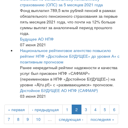
страхованию (ОПС) за 5 месяцев 2021 года
Фонд выплатил 789,5 млн рублей пенсий в рамках
обязательного пенсионного страхования за первые
пять месяцев 2021 года, что почти на 12% больше
суммы выплат за аналогичный период прошлого
года.
Будущее АО НПФ
07 июня 2021
Национальное рейтинговое агентство повысило
рейтинг НПФ «Достойное БУДУЩЕЕ» до уровня А+ с
позитивным прогнозом
Ранее некредитный рейтинг надежности и качества
услуг был присвоен НПФ «САФМАР»
(переименован в НПФ «Достойное БУДУЩЕЕ») на
уровне «A|ru.pf|» с «развивающимся» прогнозом.
Достойное БУДУЩЕЕ АО НПФ (САФМАР)
03 июня 2021
« первая
‹ предыдущая
1
2
3
4
5
6
7
8
9
10
…
следующая ›
последняя »