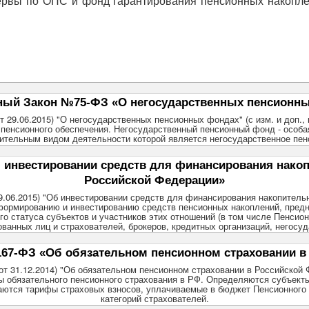
вы по ОПС и фонд гарантирования пенсионных накоплени
ый Закон №75-ФЗ «О негосударственных пенсионн
 29.06.2015) "О негосударственных пенсионных фондах" (с изм. и доп., вс
 пенсионного обеспечения. Негосударственный пенсионный фонд - особа
ительным видом деятельности которой является негосударственное пен
инвестировании средств для финансирования накопи
Российской Федерации»
29.06.2015) "Об инвестировании средств для финансирования накопительн
формированию и инвестированию средств пенсионных накоплений, пред
го статуса субъектов и участников этих отношений (в том числе Пенсио
ванных лиц и страхователей, брокеров, кредитных организаций, негосу
7-ФЗ «Об обязательном пенсионном страховании в
от 31.12.2014) "Об обязательном пенсионном страховании в Российской 
ы обязательного пенсионного страхования в РФ. Определяются субъект
иваются тарифы страховых взносов, уплачиваемые в бюджет Пенсионног
категорий страхователей.