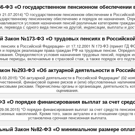
-ФЗ «О государственном пенсионном обеспечении 
т 21.07.2014) "О государственном пенсионном обеспечении в Российской
сударственному пенсионному обеспечению и порядок ее назначения. Опр
авливаются условия назначения пенсий различным категориям граждан,
и, перевода с одного вида пенсии на другой, индексации, выплаты и дос
 Закон №173-ФЗ «О трудовых пенсиях в Российско
енсиях в Российской Федерации» от 17.12.2001 N 173-ФЗ (принят ГД ФС
я и порядок реализации права граждан РФ на трудовые пенсии. Определя
ования. Определяются условия назначения трудовых пенсий, порядок и
иные периоды, включаемые в страховой стаж, а также порядок его подт
кон №293-ФЗ «Об актуарной деятельности в Россий
8.03.2015) "Об актуарной деятельности в Российской Федерации" (02 ноя
ичественной, финансовой оценке рисков и (или) обусловленных наличием
нсовыми рисками. Перечислены органы и организации, деятельность кот
оценивания.
 «О порядке финансирования выплат за счет сред
 29.06.2015) "О порядке финансирования выплат за счет средств пенсионн
сионных накоплений. Кроме того, закон актуален и в отношении средств
установлена срочная пенсионная выплата.
ьный Закон №82-ФЗ «О минимальном размере оплат