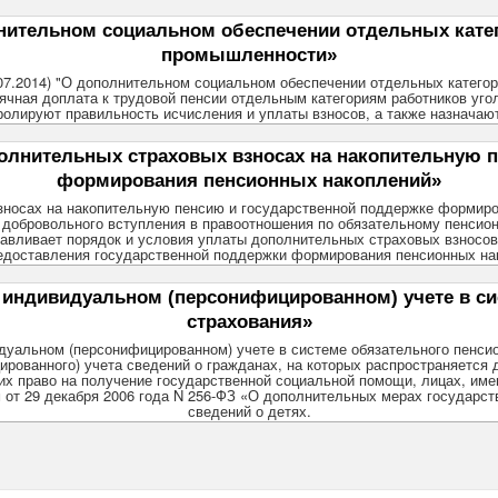
тельном социальном обеспечении отдельных катег
промышленности»
1.07.2014) "О дополнительном социальном обеспечении отдельных катего
сячная доплата к трудовой пенсии отдельным категориям работников уг
олируют правильность исчисления и уплаты взносов, а также назначаю
лнительных страховых взносах на накопительную п
формирования пенсионных накоплений»
носах на накопительную пенсию и государственной поддержке формиров
к добровольного вступления в правоотношения по обязательному пенсио
авливает порядок и условия уплаты дополнительных страховых взносов
едоставления государственной поддержки формирования пенсионных на
индивидуальном (персонифицированном) учете в сис
страхования»
дуальном (персонифицированном) учете в системе обязательного пенсио
рованного) учета сведений о гражданах, на которых распространяется
их право на получение государственной социальной помощи, лицах, им
 от 29 декабря 2006 года N 256-ФЗ «О дополнительных мерах государст
сведений о детях.