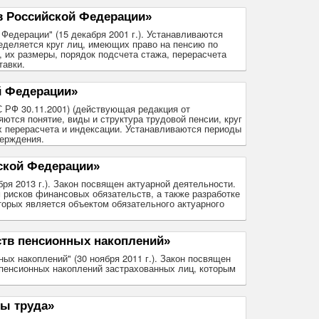
в Российской Федерации»
 Федерации" (15 декабря 2001 г.). Устанавливаются
еделяется круг лиц, имеющих право на пенсию по
 их размеры, порядок подсчета стажа, перерасчета
тавки.
й Федерации»
 РФ 30.11.2001) (действующая редакция от
ются понятие, виды и структура трудовой пенсии, круг
х перерасчета и индексации. Устанавливаются периоды
верждения.
ской Федерации»
бря 2013 г.). Закон посвящен актуарной деятельности.
 рисков финансовых обязательств, а также разработке
орых является объектом обязательного актуарного
ств пенсионных накоплений»
ых накоплений" (30 ноября 2011 г.). Закон посвящен
 пенсионных накоплений застрахованных лиц, которым
ы труда»