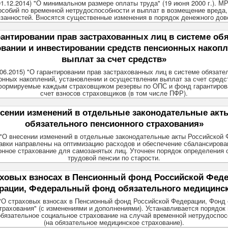
 01.12.2014) "О минимальном размере оплаты труда" (19 июня 2000 г.).
особий по временной нетрудоспособности и выплат в возмещение вреда
занностей. Вносятся существенные изменения в порядок денежного до
нтировании прав застрахованных лиц в системе обя
ании и инвестировании средств пенсионных накопл
выплат за счет средств»
9.06.2015) "О гарантировании прав застрахованных лиц в системе обязат
онных накоплений, установлении и осуществлении выплат за счет средс
 формируемые каждым страховщиком резервы по ОПС и фонд гарантирова
счет взносов страховщиков (в том числе ПФР).
ении изменений в отдельные законодательные акт
обязательного пенсионного страхования»
З "О внесении изменений в отдельные законодательные акты Российской 
равки направлены на оптимизацию расходов и обеспечение сбалансиро
онное страхование для самозанятых лиц. Уточнен порядок определения
трудовой пенсии по старости.
овых взносах в Пенсионный фонд Российской Феде
рации, Федеральный фонд обязательного медицинск
 "О страховых взносах в Пенсионный фонд Российской Федерации, Фонд
рахования" (с изменениями и дополнениями). Устанавливается порядок 
 обязательное социальное страхование на случай временной нетрудоспо
(на обязательное медицинское страхование).