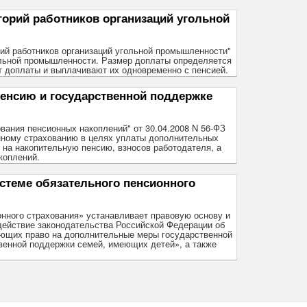
орий работников организаций угольной
рий работников организаций угольной промышленности"
ольной промышленности. Размер доплаты определяется
т доплаты и выплачивают их одновременно с пенсией.
енсию и государственной поддержке
ания пенсионных накоплений" от 30.04.2008 N 56-ФЗ
нному страхованию в целях уплаты дополнительных
 на накопительную пенсию, взносов работодателя, а
коплений.
теме обязательного пенсионного
нного страхования» устанавливает правовую основу и
 действие законодательства Российской Федерации об
еющих право на дополнительные меры государственной
венной поддержки семей, имеющих детей», а также