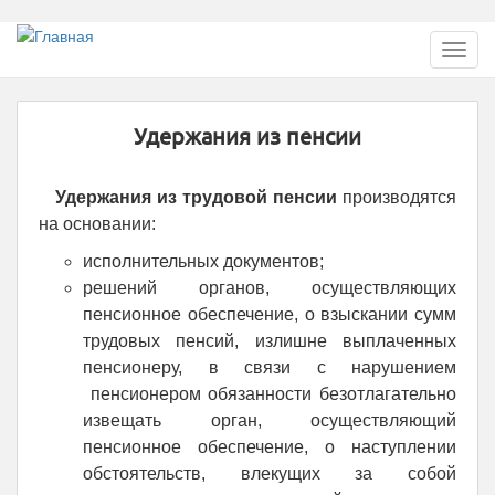
Перейти
Toggl
к
navig
основному
содержанию
Удержания из пенсии
Удержания из трудовой пенсии
производятся
на основании:
исполнительных документов;
решений органов, осуществляющих
пенсионное обеспечение, о взыскании сумм
трудовых пенсий, излишне выплаченных
пенсионеру, в связи с нарушением
пенсионером обязанности безотлагательно
извещать орган, осуществляющий
пенсионное обеспечение, о наступлении
обстоятельств, влекущих за собой