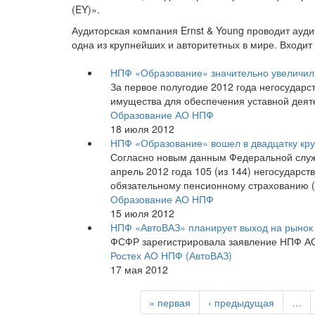
(EY)».
Аудиторская компания Ernst & Young проводит ауд
одна из крупнейших и авторитетных в мире. Входит
НПФ «Образование» значительно увеличи
За первое полугодие 2012 года негосудар
имущества для обеспечения уставной деят
Образование АО НПФ
18 июля 2012
НПФ «Образование» вошел в двадцатку кру
Согласно новым данным Федеральной служ
апрель 2012 года 105 (из 144) негосударс
обязательному пенсионному страхованию 
Образование АО НПФ
15 июля 2012
НПФ «АвтоВАЗ» планирует выход на рыно
ФСФР зарегистрировала заявление НПФ АО
Ростех АО НПФ (АвтоВАЗ)
17 мая 2012
« первая
‹ предыдущая
…