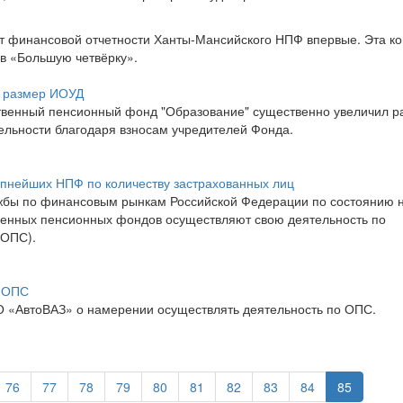
ит финансовой отчетности Ханты-Мансийского НПФ впервые. Эта к
 в «Большую четвёрку».
л размер ИОУД
ственный пенсионный фонд "Образование" существенно увеличил р
ельности благодаря взносам учредителей Фонда.
пнейших НПФ по количеству застрахованных лиц
бы по финансовым рынкам Российской Федерации по состоянию 
твенных пенсионных фондов осуществляют свою деятельность по
(ОПС).
к ОПС
 «АвтоВАЗ» о намерении осуществлять деятельность по ОПС.
76
77
78
79
80
81
82
83
84
85