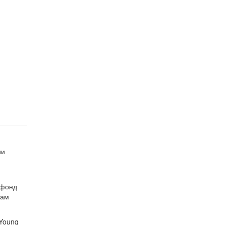
ии
 фонд
рам
 Young