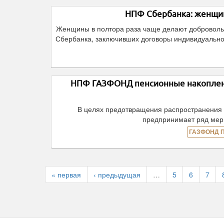
НПФ Сбербанка: женщин
Женщины в полтора раза чаще делают добровольн
Сбербанка, заключивших договоры индивидуально
НПФ ГАЗФОНД пенсионные накоплени
В целях предотвращения распространени
предпринимает ряд мер
ГАЗФОНД 
« первая
‹ предыдущая
…
5
6
7