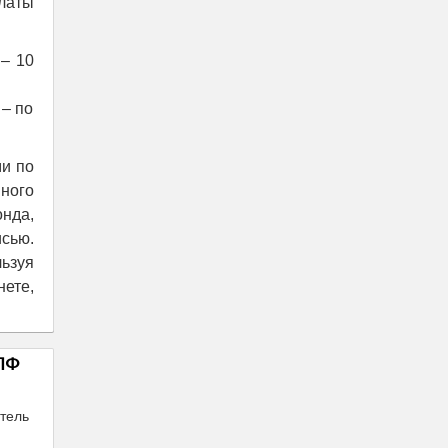
латы
– 10
 – по
ми по
ного
нда,
сью.
ьзуя
ете,
НПФ
тель