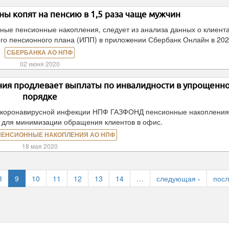
ы копят на пенсию в 1,5 раза чаще мужчин
ые пенсионные накопления, следует из анализа данных о клиент
го пенсионного плана (ИПП) в приложении Сбербанк Онлайн в 202
СБЕРБАНКА АО НПФ
02 июня 2020
я продлевает выплаты по инвалидности в упрощенн
порядке
я коронавирусной инфекции НПФ ГАЗФОНД пенсионные накоплени
 для минимизации обращения клиентов в офис.
ПЕНСИОННЫЕ НАКОПЛЕНИЯ АО НПФ
18 мая 2020
8
9
10
11
12
13
14
…
следующая ›
посл