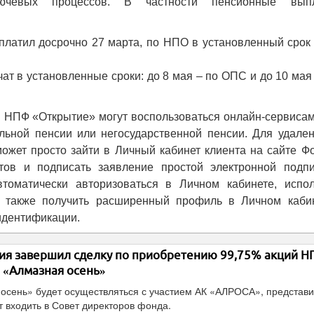
лючевых процессов. В частности пенсионные вып
латил досрочно 27 марта, по НПО в установленный срок 
ат в установленные сроки: до 8 мая – по ОПС и до 10 мая
ы НПФ «Открытие» могут воспользоваться онлайн-сервиса
льной пенсии или негосударственной пенсии. Для удален
жет просто зайти в Личный кабинет клиента на сайте Фо
тов и подписать заявление простой электронной подпи
томатически авторизоваться в Личном кабинете, испол
а также получить расширенный профиль в Личном кабин
идентификации.
я завершил сделку по приобретению 99,75% акций 
«Алмазная осень»
 осень» будет осуществляться с участием АК «АЛРОСА», представи
т входить в Совет директоров фонда.