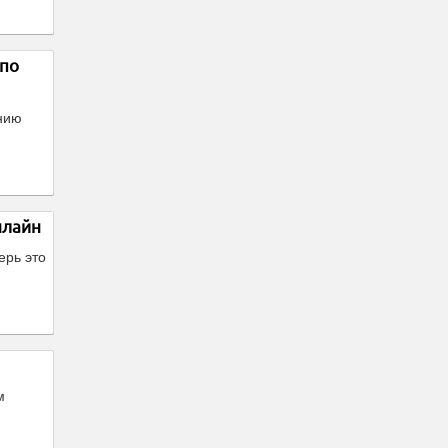
 по
нию
нлайн
ерь это
м