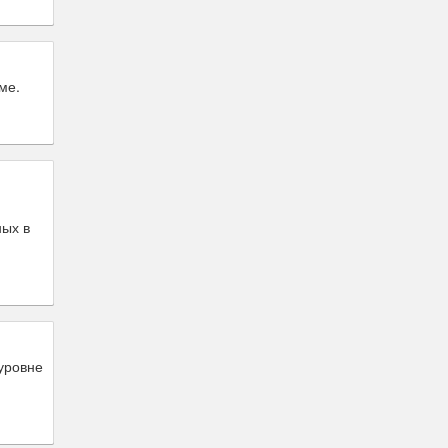
ме.
ых в
уровне