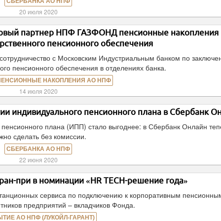
СБЕРБАНКА АО НПФ
20 июля 2020
новый партнер НПФ ГАЗФОНД пенсионные накопления
арственного пенсионного обеспечения
отрудничество с Московским Индустриальным банком по заключе
ого пенсионного обеспечения в отделениях банка.
ПЕНСИОННЫЕ НАКОПЛЕНИЯ АО НПФ
14 июля 2020
ии индивидуального пенсионного плана в Сбербанк О
 пенсионного плана (ИПП) стало выгоднее: в Сбербанк Онлайн теп
жно сделать без комиссии.
СБЕРБАНКА АО НПФ
22 июня 2020
ран-при в номинации «HR TECH-решение года»
станционных сервиса по подключению к корпоративным пенсионны
тников предприятий – вкладчиков Фонда.
ЫТИЕ АО НПФ (ЛУКОЙЛ-ГАРАНТ)