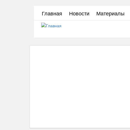
Перейти
Главная
Новости
Материалы
к
основному
содержанию