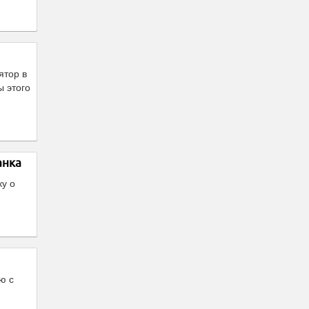
ятор в
ы этого
анка
ку о
ю с