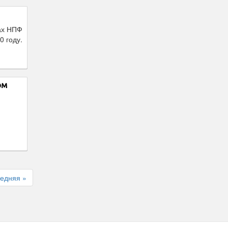
ах НПФ
0 году.
ом
я
едняя »