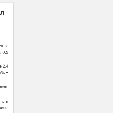
ил
» за
 0,9
е 2,4
уб. –
ков.
ть в
исе,