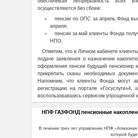
обеспечивая непрерывность всех к
осуществляются без сбоев:
пенсии по ОПС за апрель Фонд вып
апреля;
пенсии за май клиенты Фонда получ
НПО.
Отметим, что в Личном кабинете клиент
подаче заявления о назначении накопите
оформления пенсии будущий пенсионер мо
прикрепить сканы необходимых докумен
Напомним, что клиенты Фонда могут ав
регистрацию на портале «Госуслуги»4, 
воспользовавшись сервисом упрощенной 
НПФ ГАЗФОНД пенсионные накоплени
В течение трех лет управление НПФ «Алмазная
которой буде