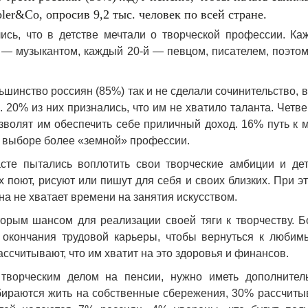
r&Co, опросив 9,2 тыс. человек по всей стране.
ись, что в детстве мечтали о творческой профессии. Ка
й — музыкантом, каждый 20-й — певцом, писателем, поэто
ьшинство россиян (85%) так и не сделали сочинительство, 
20% из них признались, что им не хватило таланта. Четве
озволят им обеспечить себе приличный доход. 16% путь к 
а выборе более «земной» профессии.
сте пытались воплотить свои творческие амбиции и дет
 поют, рисуют или пишут для себя и своих близких. При э
а не хватает времени на занятия искусством.
торым шансом для реализации своей тяги к творчеству. Б
т окончания трудовой карьеры, чтобы вернуться к любим
ассчитывают, что им хватит на это здоровья и финансов.
творческим делом на пенсии, нужно иметь дополнител
обираются жить на собственные сбережения, 30% рассчит