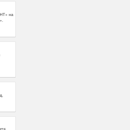
АНТ» на
».
л
д.
ВТБ