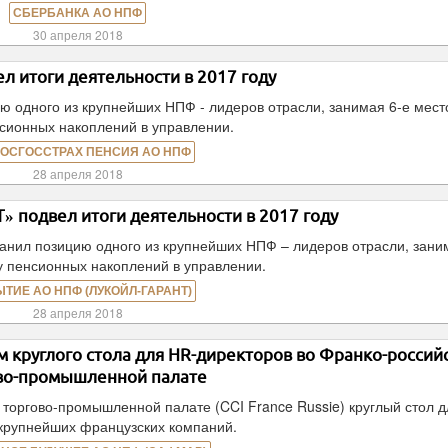
СБЕРБАНКА АО НПФ
30 апреля 2018
л итоги деятельности в 2017 году
ю одного из крупнейших НПФ - лидеров отрасли, занимая 6-е мест
сионных накоплений в управлении.
РОСГОССТРАХ ПЕНСИЯ АО НПФ
28 апреля 2018
 подвел итоги деятельности в 2017 году
нил позицию одного из крупнейших НПФ – лидеров отрасли, зани
у пенсионных накоплений в управлении.
ЫТИЕ АО НПФ (ЛУКОЙЛ-ГАРАНТ)
28 апреля 2018
 круглого стола для HR-директоров во Франко-россий
во-промышленной палате
оргово-промышленной палате (CCI France Russie) круглый стол д
крупнейших французских компаний.