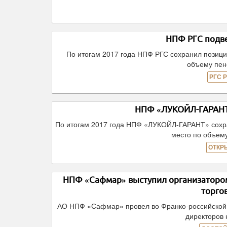
НПФ РГС подве
По итогам 2017 года НПФ РГС сохранил позици
объему пен
РГС 
НПФ «ЛУКОЙЛ-ГАРАНТ»
По итогам 2017 года НПФ «ЛУКОЙЛ-ГАРАНТ» сохра
место по объем
ОТКР
НПФ «Сафмар» выступил организатором
торго
АО НПФ «Сафмар» провел во Франко-российской т
директоров 