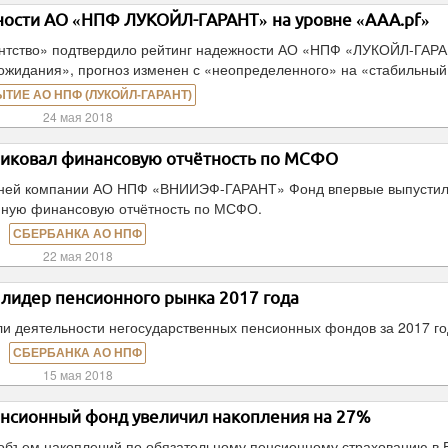
ности АО «НПФ ЛУКОЙЛ-ГАРАНТ» на уровне «ААА.pf»
ентство» подтвердило рейтинг надежности АО «НПФ «ЛУКОЙЛ-ГАР
 ожидания», прогноз изменен с «неопределенного» на «стабильный
ЫТИЕ АО НПФ (ЛУКОЙЛ-ГАРАНТ)
24 мая 2018
иковал финансовую отчётность по МСФО
черней компании АО НПФ «ВНИИЭФ-ГАРАНТ» Фонд впервые выпусти
нную финансовую отчётность по МСФО.
СБЕРБАНКА АО НПФ
22 мая 2018
 лидер пенсионного рынка 2017 года
ли деятельности негосударственных пенсионных фондов за 2017 го
СБЕРБАНКА АО НПФ
15 мая 2018
енсионный фонд увеличил накопления на 27%
д объем накоплений по обязательному пенсионному страхованию в 