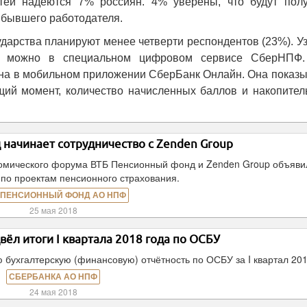
тей надеются 7% россиян. 4% уверены, что будут полу
 бывшего работодателя.
ударства планируют менее четверти респондентов (23%). У
р можно в специальном цифровом сервисе СберНПФ.
на в мобильном приложении СберБанк Онлайн. Она показы
щий момент, количество начисленных баллов и накопител
начинает сотрудничество с Zenden Group
номического форума ВТБ Пенсионный фонд и Zenden Group объяви
 по проектам пенсионного страхования.
 ПЕНСИОННЫЙ ФОНД АО НПФ
25 мая 2018
ёл итоги I квартала 2018 года по ОСБУ
ухгалтерскую (финансовую) отчётность по ОСБУ за I квартал 201
СБЕРБАНКА АО НПФ
24 мая 2018