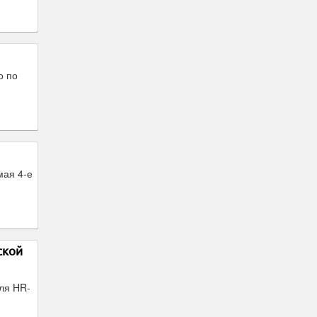
о по
мая 4-е
ской
ля HR-