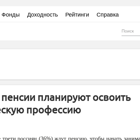
Фонды
Доходность
Рейтинги
Справка
Фор
пои
а пенсии планируют освоить
ескую профессию
е трети россиян (36%) ждут пенсию, чтобы начать занима