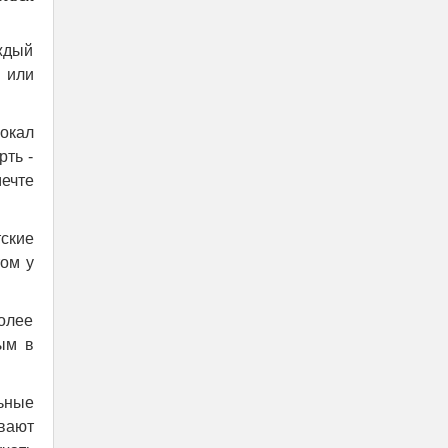
ждый
м или
вокал
рть -
мечте
ские
том у
олее
ым в
ьные
ывают