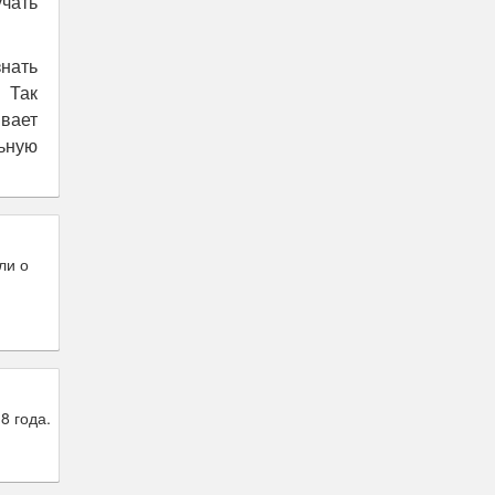
чать
знать
 Так
вает
ьную
ли о
8 года.