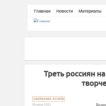
Перейти
Главная
Новости
Материалы
к
основному
содержанию
Треть россиян н
творч
СБЕРБАНКА АО НПФ
Боле
09 июля 2021